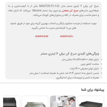
سرخ کن برقی 6 لیتری مستر مدل MASTER-FC-81D یکی از با کیفیت‌ترین و به
صرفه‌ترین مدل‌های
سرخ کن صنعتی
رو میزی برند مستر Master می‌باشد که دارای ابعاد
و حجم مناسب برای مصرف در کافه و رستوران‌های کوچک می‌باشد.
جهت استفاده از فرصت مشاوره رایگان و انتخاب بهترین گزینه برای خود از طریق شماره
های زیر با کارشناسان مجرب ما تماس بگیرید.
02122220282
02122220280
ویژگی‌های کلیدی سرخ کن برقی 6 لیتری مستر
دارای ابعاد 310x420x300 سانتی متر
ساخت کشور چین
دارای توان مصرفی 2400 وات
جنس استیل بدنه استیل 304 ضد خش به همراه ضخامت 1 میلی متر
همراه با تایمر و ترموستات برای اندازه‌گیری
میزان دمای قابل تنظیم: 50~300 درجه سانتیگراد
پیشنهاد برای شما