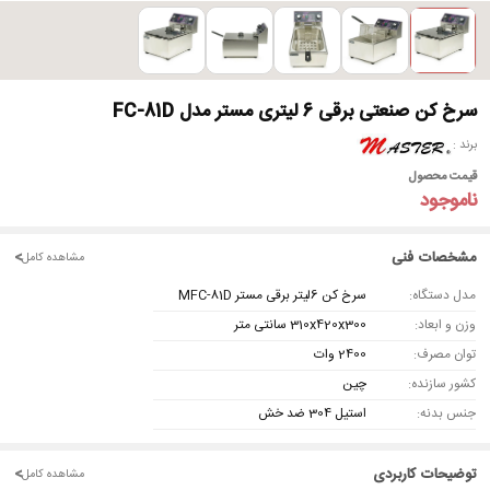
سرخ کن صنعتی برقی 6 لیتری مستر مدل FC-81D
برند
قیمت محصول
ناموجود
مشخصات فنی
<
مشاهده کامل
مدل دستگاه:
سرخ کن 6لیتر برقی مستر MFC-81D
وزن و ابعاد:
310x420x300 سانتی متر
توان مصرف:
2400 وات
کشور سازنده:
چین
جنس بدنه:
استیل 304 ضد خش
توضیحات کاربردی
<
مشاهده کامل