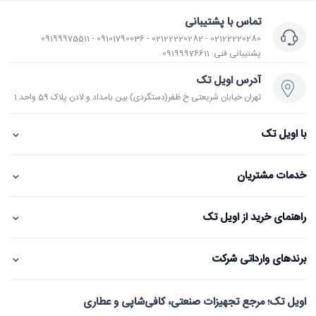
تماس با پشتیبانی
02122220280 - 02122220282 - 09101790036 - 09199975511
پشتیبانی فنی: 09199976611
آدرس اویل تک
تهران خیابان شریعتی خ ظفر(دستگردی) بین بامداد و لادن پلاک 59 واحد 1
⌄
با اویل تک
⌄
خدمات مشتریان
⌄
راهنمای خرید از اویل تک
⌄
برندهای وارداتی شرکت
اویل تک؛ مرجع تجهیزات صنعتی، کافی‌شاپی و عطاری