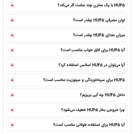
HU45 با یک مخزن چند ساعت کار می‌کند؟
فن داخلی
فن بزرگ و قدرتمند برای پرتاب و پخش بهتر مه
توان مصرفی HU45 چقدر است؟
قابلیت آروماتیک
دارد؛ استفاده مطابق دستورالعمل دستگاه
میزان صدای HU45 چقدر است؟
فضای قابل پوشش اعلام‌شده
تا حدود ۶۰ مترمربع، متناسب با شرایط محیط
آیا HU45 برای اتاق خواب مناسب است؟
لوازم همراه
دفترچه راهنما
نوع کاربری
منزل، سالن، محل کار، مطب، دفتر، گیاهان و گلخانه خانگی
آیا می‌توان در HU45 اسانس استفاده کرد؟
HU45 برای سرماخوردگی و سینوزیت مناسب است؟
داخل HU45 چه آبی بریزیم؟
چرا HU45 قوی‌ترین بخور سرد هیوتک است؟
چرا خروجی بخار HU45 ضعیف می‌شود؟
HU45 در میان مدل‌های بخور سرد فعلی هیوتک، برای بیشترین قدرت پخش مه و پوشش
فضای بزرگ‌تر طراحی شده است. مخزن ۵ لیتری، فن بزرگ، بدنه بلندتر و مسیر خروجی
عمودی باعث می‌شوند مه با فشار بیشتری در محیط منتشر شود.
آیا HU45 برای استفاده طولانی مناسب است؟