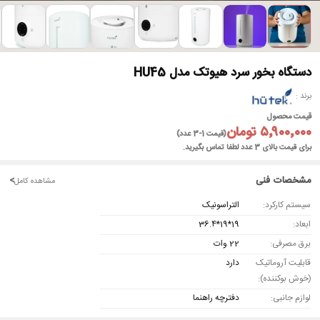
►
دستگاه بخور سرد هیوتک مدل HU45
برند
قیمت محصول
۵٬۹۰۰٬۰۰۰ تومان
(قیمت 1-3 عدد)
برای قیمت بالای 3 عدد لطفا تماس بگیرید.
مشخصات فنی
<
مشاهده کامل
سیستم کارکرد:
التراسونیک
ابعاد:
19*19*36.4
برق مصرفی:
22 وات
قابلیت آروماتیک
دارد
(خوش بوکننده):
لوازم جانبی:
دفترچه راهنما