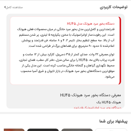
توضیحات کاربردی
<
مشاهده کامل
دستگاه بخور سرد هیوتک مدل HU45
قدرتمندترین و کامل‌ترین مدل بخور سرد خانگی در میان محصولات فعلی هیوتک
است. این رطوبت‌ساز اولتراسونیک با مخزن یکپارچه ۵ لیتری، پر شدن مستقیم
آب از بالا، سه سطح تنظیم بخار، تایمر ۲، ۴ و ۸ ساعته، فن قدرتمند و پوشش
اعلام‌شده تا حدود ۶۰ مترمربع، برای فضاهای بزرگ‌تر طراحی شده است.
توان مصرفی ۲۲ وات، صدای کمتر از ۳۵ دسی‌بل، کارکرد بیش از ۱۲ ساعت و
قدرت پرتاب بالای مه، HU45 را برای سالن منزل، دفتر کار، مطب، فضای تجاری،
محیط نگهداری گیاهان و گلخانه خانگی مناسب کرده است. این مدل یکی از
موفق‌ترین دستگاه‌های بخور سرد هیوتک در بازار تایوان و شرق آسیا محسوب
می‌شود.
معرفی دستگاه بخور سرد هیوتک HU45
هیوتک HU45 یک
دستگاه بخور سرد اولتراسونیک قدرتمند
است که آب را بدون جوشاندن به ذرات بسیار ریز مه تبدیل می‌کند. فن بزرگ داخلی، مه
تولیدشده را با فشار بیشتری به سمت بالا هدایت می‌کند تا رطوبت در فضای وسیع‌تری
پیشنهاد برای شما
پخش شود.