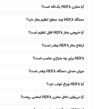
قابلیت آروماتیک
آیا مخزن HU28 یک‌تکه است؟
جنس مخزن
دستگاه HU28 چند سطح تنظیم بخار دارد؟
نوع کاربری
آیا خروجی بخار HU28 قابل تنظیم است؟
مخزن یکپارچه و پر شدن آسان از بالا
ارتفاع بخار HU28 چقدر است؟
یکی از مهم‌ترین مزیت‌های HU28، طراحی یکپارچه مخزن و امکان پر کردن مستقیم آب از بالای دستگاه است. برای اضافه کردن آب نیازی نیست مخزن را از پایه جدا کنید، برگردانید یا درپوش زیرین آن را باز نمایید.
HU28 برای چه متراژی مناسب است؟
کاربر می‌تواند قسمت بالایی دستگاه را باز کرده و آب را مستقیماً داخل مخزن ۳.۵ لیتری بریزد. این ساختار برای استفاده روزانه، افراد سالمند و کاربرانی که تمایل ندارند مخزن پر از آب ر
میزان صدای دستگاه HU28 چقدر است؟
یک‌تکه بودن مخزن، تعداد محل‌های اتصال میان مخزن و پایه ر
با وجود طراحی یکپارچه، دستگاه باید همیشه روی سطح صاف، محکم
آیا HU28 چراغ خواب دارد؟
ایجاد کند.
آیا می‌توان داخل مخزن HU28 اسانس ریخت؟
مزیت اصلی HU28:
مخزن از بالا پر می‌شود و برای اضافه کردن آب نیازی به جدا 