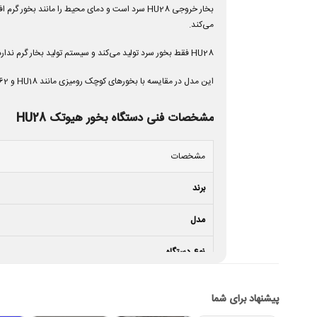
بخار خروجی HU28 سرد است و دمای محیط را مانند
می‌کند.
HU28 فقط بخور سرد تولید می‌کند و سیستم تولید بخار گرم ندارد. کاربرانی که به هر دو حالت سرد و گرم نیاز دارند باید مدل‌های دوکاره هیوتک را بررسی کنند.
این مدل در مقایسه با بخورهای کوچک رومیزی مانند HU18 و HU62، مخزن بزرگ‌تر و توانایی رطوبت‌رسانی مناسب‌تری برای اتاق‌های متوسط دارد، اما همچنان طراحی ساده، جمع‌وجور و کاربری آسان خود را حفظ کرده است.
مشخصات فنی دستگاه بخور هیوتک HU28
مشخصات
برند
مدل
نوع دستگاه
سیستم کارکرد
پیشنهاد برای شما
نوع بخار