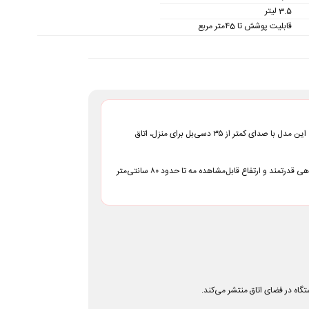
3.5 لیتر
قابلیت پوشش تا 45متر مربع
یک رطوبت‌ساز اولتراسونیک خانگی با مخزن یکپارچه ۳.۵ لیتری، قابلیت پر کردن آب از بالا، سه سطح تنظیم بخار، چراغ خواب و خروجی بخار قابل‌تنظیم است. این مدل با صدای کمتر از ۳۵ دسی‌بل برای منزل، اتاق
طراحی یک‌تکه مخزن HU28 باعث می‌شود کاربر بدون جدا کردن و برگرداندن مخزن، آب را مستقیماً از قسمت بالای دستگاه اضافه کند. خروجی چرخان، بخاردهی قدرتمند و ارتفاع قابل‌مشاهده مه تا حدود ۸۰ سانتی‌متر
گاه در فضای اتاق منتشر می‌کند.