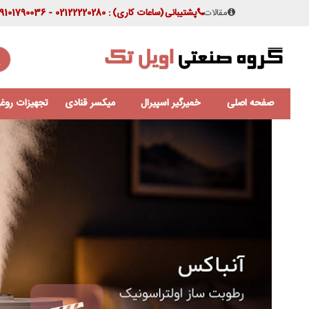
مقالات
پشتیبانی
(ساعات کاری)
: 02122220280 - 09101790036
صفحه اصلی
خمیرگیر اسپیرال
میکسر قنادی
تجهیزات روغن