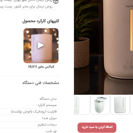
روش ارسال داخل شهر تهران: پست پی
روش ارسال برای سایر کشور: پست پیشت
آنباکس بخور HU28
مدل دستگاه
سیستم کارکرد
قابلیت آروماتیک (خوش بوکننده)
میزان صدا
درجات تنظیم
اضافه کردن به سبد خرید
نور شب