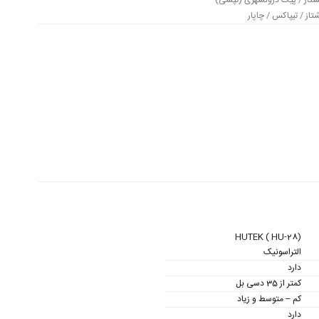
شتاز / پیک درونشهری (تپسی)
از / تیپاکس / چاپار
HUTEK ( HU-28)
التراسونیک
دارد
کمتر از 35 دسی بل
کم – متوسط و زیاد
دارد