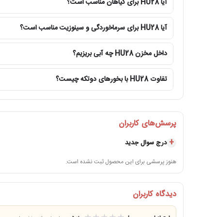
آیا HU28 برای گیاهان مناسب است؟
ظرفیت مخزن ۳.۵ لیتری
آیا HU28 برای سرماخوردگی و سینوزیت مناسب است؟
مخزن ۳.۵ لیتری HU28 برای استفاده روزانه در اتاق خواب، فضای کار و اتاق‌های متوسط طراحی شده است. این ظرفیت میان مدل‌های کوچک رومیزی و دستگاه‌های بزرگ ۵ تا ۶.۵ لیتری قرار می‌گیرد.
داخل مخزن HU28 چه آبی بریزیم؟
مخزن ۳.۵ لیتری باعث می‌شود دستگاه نسبت به مدل‌های ب
بستگی دارد.
تفاوت HU28 با بخورهای دو‌تکه چیست؟
آب را تا محدوده مجاز مخزن پر کنید. اضافه کردن بیش از ظرفیت ت
خروجی بخار چرخان و قابل تنظیم
پرسش‌های کاربران
خروجی بخار HU28 در قسمت بالای دستگاه قرار دارد و قابل چرخش و تنظیم است. کاربر می‌تواند جهت خروج مه را متناسب با محل قرارگیری دستگاه تغییر دهد تا بخار به قسمت مناسب‌تری از اتاق هدایت شود.
درج سوال جدید
ارتفاع قابل‌مشاهده بخار این مدل در شرایط مناسب می‌تواند تا حدود ۸۰ سانتی‌متر برسد. ارتفاع واقعی مه به میزان آب، تمیزی صفحه اولتراسونیک، شدت انتخاب‌شده، دمای محیط و جریان ه
هنوز پرسشی برای این محصول ثبت نشده است.
ارتفاع بیشتر بخار به‌تنهایی معیار قدرت دستگاه نیست. مهم‌تر
دیدگاه کاربران
نازل را مستقیماً به دیوار، پرده، تلویزیون، رایانه، پریز برق یا