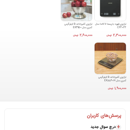
ترازوی قهوه باریستا لاکالدا مدل
ترازوی آشپزخانه 5 کیلوگرمی
CF2022
کمری مدل EK4150
2,600,000
2,300,000
تومان
تومان
ترازوی آشپزخانه 5 کیلوگرمی
کمری مدل EK8860H
1,900,000
تومان
پرسش‌های کاربران
درج سوال جدید