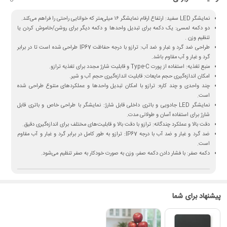
نمایشگر LED سفید:
ارتفاع ارقام نمایشگر
۱۶ میلی‌متر
که خوانایی راحتی را فراهم می‌کند.
دو دکمه لمسی:
یک دکمه برای تبدیل واحدها و دکمه دیگر برای روشن/خاموش کردن یا
تنظیم وزن .
طراحی ضد گرد و غبار و ضد آب:
ترازو با درجه حفاظت
IP67
طراحی شده است تا در برابر
گرد و غبار و آب مقاوم باشد.
منبع تغذیه:
استفاده از
پورت Type-C
و قابلیت شارژ مجدد برای تغذیه ترازو.
امکان اندازه‌گیری حجم مایعات:
قابلیت اندازه‌گیری حجم
آب
و
شیر
.
چند واحدی و چند کاره:
ترازو با امکان تبدیل واحدها و عملکردهای متنوع طراحی شده
است.
نمایشگر LED جادویی و باتری داخلی قابل شارژ:
نمایشگر با طراحی خاص و باتری قابل
شارژ برای استفاده آسان و طولانی مدت.
دقت بالا و عملکرد چندگانه:
ترازو با دقت بالا و قابلیت‌های مختلف برای اندازه‌گیری دقیق.
ضد گرد و غبار و ضد آب با درجه IP67:
ترازو به طور کامل در برابر گرد و غبار و آب مقاوم
است.
دکمه صفر:
با فشار دادن دکمه
صفر
، وزن به صورت خودکار به صفر تنظیم می‌شود.
استعلام قیمت و خرید انواع
ترازو آشپزخانه
با دقت بالا از توزیع کننده در بازار
پیشنهاد برای شما
02122220282
02122220280