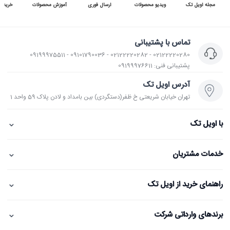
مجله اویل تک
ویدیو محصولات
ارسال فوری
آموزش محصولات
خرید 
تماس با پشتیبانی
02122220280 - 02122220282 - 09101790036 - 09199975511
پشتیبانی فنی: 09199976611
آدرس اویل تک
تهران خیابان شریعتی خ ظفر(دستگردی) بین بامداد و لادن پلاک 59 واحد 1
⌄
با اویل تک
⌄
خدمات مشتریان
⌄
راهنمای خرید از اویل تک
⌄
برندهای وارداتی شرکت