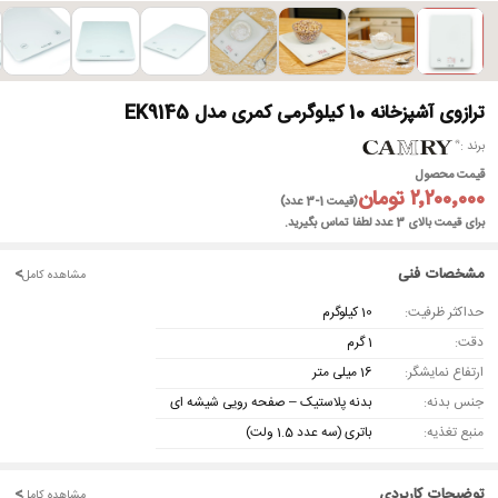
ترازوی آشپزخانه 10 کیلوگرمی کمری مدل EK9145
برند
قیمت محصول
۲٬۲۰۰٬۰۰۰ تومان
(قیمت 1-3 عدد)
برای قیمت بالای 3 عدد لطفا تماس بگیرید.
مشخصات فنی
<
مشاهده کامل
حداکثر ظرفیت:
10 کیلوگرم
دقت:
1 گرم
ارتفاع نمایشگر:
16 میلی متر
جنس بدنه:
بدنه پلاستیک – صفحه رویی شیشه ای
منبع تغذیه:
باتری (سه عدد 1.5 ولت)
توضیحات کاربردی
<
مشاهده کامل