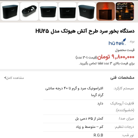
►
دستگاه بخور سرد طرح آتش هیوتک مدل HU25
برند
قیمت محصول
۹٬۸۰۰٬۰۰۰ تومان
(قیمت 1-3 عدد)
برای قیمت بالای 3 عدد لطفا تماس بگیرید.
مشخصات فنی
<
مشاهده کامل
سیستم کارکرد:
التراسونیک سرد و گرم تا 40 درجه سانتی
گراد گرما
قابلیت آروماتیک
دارد
(خشبوکننده):
میزان صدا:
کمتر از 35 دسی بل
درجات تنظیم:
کم – متوسط و زیاد
نور شب:
R.G.B