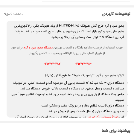
توضیحات کاربردی
<
مشاهده کامل
بخور سرد و گرم طرح آتش هیوتک HUTEK-HU25 از برند هیوتک یکی از لاکچری‌ترین
بخور های سرد و گرم بازار است که دارای خروجی بخار با طرح شعله سرد میباشد . ظرفیت
آب این دستگاه 3.5 لیتر است و مخزن آن از بالا پر میشود.
جهت استفاده از فرصت مشاوره رایگان و انتخاب بهترین
دستگاه بخور سرد و گرم
برای خود
از طریق شماره های زیر با کارشناسان مجرب ما تماس بگیرید.
02122220282
02122220280
کارکرد بخور سرد و گرم التراسونیک هیوتک با طرح آتش HU25
دستگاه دارای 3 تکه میباشد که قسمت پایین آن حوضچه آب و قسمت اصلی التراسونیک
میباشد و قسمت وسطی مخزن آب دستگاه و قسمت بالایی خروجی دستگاه میباشد.
جنس بدنه دستگاه از پلی پرو پیلن بوده و ضد ضربه می باشد و درصورت افتادن هیچ آسیبی
نمیبیند.
دستگاه دارای قابلیت تنظیم بخار و در دو رنگ سفید و مشکی است.
همچنین دستگاه دارای 5 سال خدمات پس از فروش میباشد.
این
دستگاه مرطوب کننده هوا
دارای سیستم قطع کن اتومات است و در صورت اتمام آب
خاموش میشود و هیچ جای نگرانی برای کاربر ندارد . درصرت تنظیم بخور ایده آل تا 10
ساعت نیازی به پر کردن مخزن نیست .
پیشنهاد برای شما