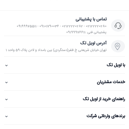
تماس با پشتیبانی
02122220280 - 02122220282 - 09101790036 - 09199975511
پشتیبانی فنی: 09199976611
آدرس اویل تک
تهران خیابان شریعتی خ ظفر(دستگردی) بین بامداد و لادن پلاک 59 واحد 1
⌄
با اویل تک
⌄
خدمات مشتریان
⌄
راهنمای خرید از اویل تک
⌄
برندهای وارداتی شرکت