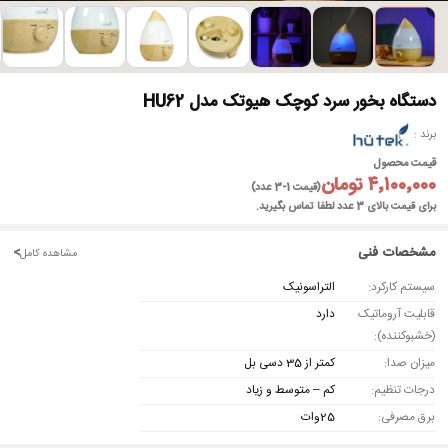
►
دستگاه بخور سرد کوچک هیوتک مدل HU62
برند
قیمت محصول
۴٬۱۰۰٬۰۰۰ تومان
(قیمت 1-3 عدد)
برای قیمت بالای 3 عدد لطفا تماس بگیرید.
مشخصات فنی
<
مشاهده کامل
سیستم کارکرد:
التراسونیک
قابلیت آروماتیک
دارد
(خشبوکننده):
میزان صدا:
کمتر از 35 دسی بل
درجات تنظیم:
کم – متوسط و زیاد
برق مصرفی:
25وات