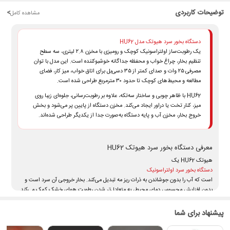
توضیحات کاربردی
<
مشاهده کامل
دستگاه بخور سرد هیوتک مدل HU62
یک رطوبت‌ساز اولتراسونیک کوچک و رومیزی با مخزن ۲.۸ لیتری، سه سطح
تنظیم بخار، چراغ خواب و محفظه جداگانه خوشبوکننده است. این مدل با توان
مصرفی ۲۵ وات و صدای کمتر از ۳۵ دسی‌بل برای اتاق خواب، میز کار، فضای
مطالعه و محیط‌های کوچک تا حدود ۳۰ مترمربع طراحی شده است.
HU62 با ظاهر چوبی و ساختار سه‌تکه، علاوه بر رطوبت‌رسانی، جلوه‌ای زیبا روی
میز، کنار تخت یا دراور ایجاد می‌کند. مخزن دستگاه از پایین پر می‌شود و بخش
خروج بخار، مخزن آب و پایه دستگاه به‌صورت جدا از یکدیگر طراحی شده‌اند.
معرفی دستگاه بخور سرد هیوتک HU62
هیوتک HU62 یک
دستگاه بخور سرد اولتراسونیک
است که آب را بدون جوشاندن به ذرات ریز مه تبدیل می‌کند. بخار خروجی آن سرد است و
بدون افزایش محسوس دمای محیط، به متعادل‌تر شدن رطوبت هوای خشک کمک می‌کند.
این مدل بیشتر برای افرادی مناسب است که یک
پیشنهاد برای شما
دستگاه بخور کوچک و رومیزی
برای اتاق خواب، میز کار، اتاق مطالعه، اتاق کودک یا فضای شخصی می‌خواهند. ظرفیت ۲.۸