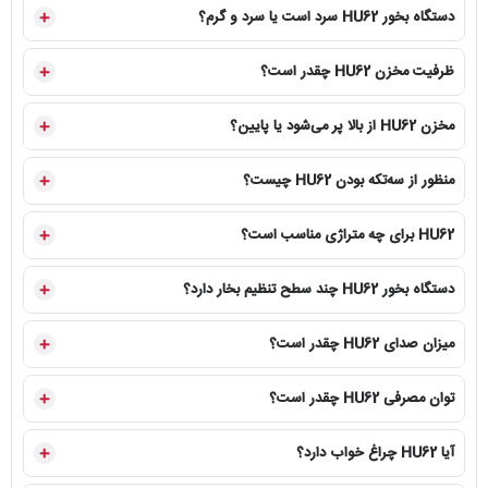
دستگاه بخور HU62 سرد است یا سرد و گرم؟
نحوه پر کردن مخزن
پر شدن از پایین
ساختار دستگاه
سه‌تکه؛ شامل خروجی بخار، مخزن آب و پایه
ظرفیت مخزن HU62 چقدر است؟
تنظیم بخار
سه سطح کم، متوسط و زیاد
مخزن HU62 از بالا پر می‌شود یا پایین؟
توان مصرفی
۲۵ وات
منظور از سه‌تکه بودن HU62 چیست؟
میزان صدا
کمتر از ۳۵ دسی‌بل
HU62 برای چه متراژی مناسب است؟
فضای قابل پوشش اعلام‌شده
تا حدود ۳۰ مترمربع، متناسب با شرایط محیط
دستگاه بخور HU62 چند سطح تنظیم بخار دارد؟
چراغ خواب
دارد
محفظه خوشبوکننده
دارد؛ محفظه جداگانه در قسمت پایه دستگاه
میزان صدای HU62 چقدر است؟
طراحی ظاهری
رنگ و طرح چوبی مناسب دکور منزل و اتاق
توان مصرفی HU62 چقدر است؟
نوع کاربری
رومیزی، ساده و مناسب استفاده روزانه
آیا HU62 چراغ خواب دارد؟