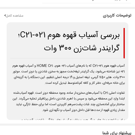
توضیحات کاربردی
<
مشاهده کامل
بررسی آسیاب قهوه هوم C21-021؛
گرایندر شات‌زن 300 وات
آسیاب قهوه هوم C21-021
که با نام‌های
آسیاب 021 هوم
،
HOME C21
و
آسیاب قهوه هوم
021
نیز شناخته می‌شود، یک گرایندر تیغه‌تخت مجهز به مخزن شات‌زن یا دوزر است. موتور
300 وات، هاپر 750 گرمی، تیغه استیل و 19 درجه اصلی تنظیم، این دستگاه را به گزینه‌ای
برای خانه حرفه‌ای، دفتر کار و کافه کم‌تا‌متوسط تبدیل کرده است.
تفاوت اصلی C21 با آسیاب‌های مخزن‌دار ساده، وجود محفظه دوزر است. قهوه آسیاب‌شده
ابتدا وارد این محفظه می‌شود و سپس با اهرم شات‌زن داخل پرتافیلتر تخلیه می‌گردد. این
ساختار برای آماده‌سازی چند شات پشت‌سرهم کاربردی است؛ اما برای حفظ تازگی، نباید
مقدار زیادی قهوه از مدت‌ها قبل داخل دوزر آسیاب و نگهداری شود.
برای مشاهده مدل‌های دیگر هوم و مقایسه آسیاب‌های خانگی، شات‌زن، آندیمند و
کافی‌شاپی وارد صفحه
خرید آسیاب قهوه
پیشنهاد برای شما