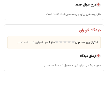
درج سوال جدید
خدمات پس از فروش
مهلت تست و 5 سال خدمات پس از فروش اویل‌تک
هنوز پرسشی برای این محصول ثبت نشده است.
شات‌زن آسیاب هوم 021 چگونه کار
دیدگاه کاربران
می‌کند؟
★
★
★
★
★
امتیاز این محصول
0 از ۵
هنوز امتیازی ثبت نشده است.
در مدل C21، پودر قهوه پس از آسیاب وارد محفظه دوزر می‌شود. کاربر با حرکت‌دادن اهرم
شات‌زن، مقدار مشخصی از پودر را از دوزر داخل پرتافیلتر تخلیه می‌کند. این ساختار در
ارسال دیدگاه
آماده‌سازی چند اسپرسو پشت‌سرهم، سرعت کار را افزایش می‌دهد و نیاز به برداشتن پودر
با قاشق را کمتر می‌کند.
هنوز دیدگاهی برای این محصول ثبت نشده است.
مقدار هر شات باید پیش از شروع کار بررسی و در صورت امکان تنظیم شود. شات‌زن جای
ترازو را نمی‌گیرد؛ زیرا وزن واقعی خروجی ممکن است با نوع دانه، درجه آسیاب، پرشدن
محفظه و تعداد حرکت‌های اهرم تغییر کند. برای کنترل دقیق دستور اسپرسو، وزن قهوه
داخل پرتافیلتر را با ترازو بررسی کنید.
نکته مهم درباره تازگی قهوه داخل دوزر
برای حفظ عطر قهوه، فقط به‌اندازه مصرف نزدیک آسیاب کنید. باقی‌ماندن طولانی