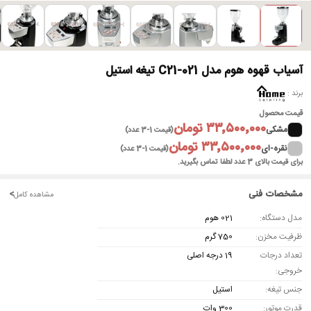
آسیاب قهوه هوم مدل C21-021 تیغه استیل
برند
قیمت محصول
۳۳٬۵۰۰٬۰۰۰ تومان
مشکی
(قیمت 1-3 عدد)
۳۳٬۵۰۰٬۰۰۰ تومان
نقره-ای
(قیمت 1-3 عدد)
برای قیمت بالای 3 عدد لطفا تماس بگیرید.
مشخصات فنی
<
مشاهده کامل
مدل دستگاه:
021 هوم
ظرفیت مخزن:
750 گرم
تعداد درجات
19 درجه اصلی
خروجی:
جنس تیغه:
استیل
قدرت موتور:
300 وات