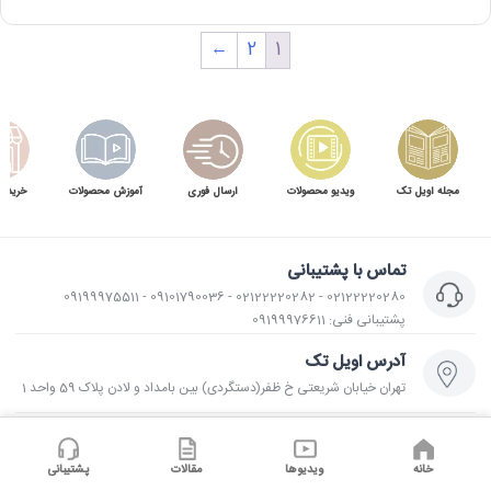
←
2
1
مجله اویل تک
ویدیو محصولات
ارسال فوری
آموزش محصولات
خرید 
تماس با پشتیبانی
02122220280 - 02122220282 - 09101790036 - 09199975511
پشتیبانی فنی: 09199976611
آدرس اویل تک
تهران خیابان شریعتی خ ظفر(دستگردی) بین بامداد و لادن پلاک 59 واحد 1
⌄
با اویل تک
خانه
ویدیوها
مقالات
پشتیبانی