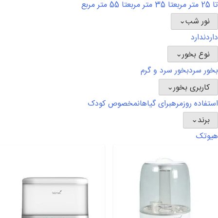
تا 25 متر مربع
تا 35 متر مربع
تا 55 متر مربع
نور شب
⌄
دارد
ندارد
نوع بخور
⌄
بخور سرد
بخور سرد و گرم
کاربری بخور
⌄
استفاده روزمره
برای گیاهان
مخصوص کودک
برند
⌄
هیوتک