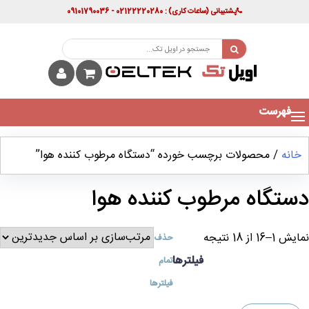
پشتیبانی
(ساعات کاری)
: 02122220280 - 09101790036
فهرست
خانه
/ محصولات برچسب خورده “دستگاه مرطوب کننده هوا”
دستگاه مرطوب کننده هوا
نمایش 1–16 از 18 نتیجه
حذف
فیلترها
تمام
فیلترها