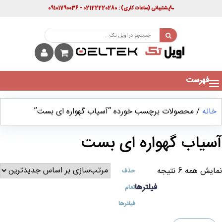
پشتیبانی
(ساعات کاری)
: 02122220280 - 09101790036
فهرست
خانه
/ محصولات برچسب خورده “آسیاب گهواره ای بست”
آسیاب گهواره ای بست
نمایش همه 6 نتیجه
حذف
فیلترها
تمام
فیلترها