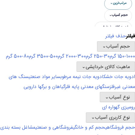
مرتب‌ترین
⌄
حجم آسیاب
⌄
ماهیت کالای خردایشی
⌄
فیلتر
حذف فیلتر
نوع آسیاب
⌄
حجم آسیاب
⌄
نوع کاربری آسیاب
⌄
150-1000 گرم
30-250 گرم
300-2000 گرم
500-3500 گرم
80-500 گرم
برند
⌄
ماهیت کالای خردایشی
⌄
ادویه جات خشک
ادویه جات نیمه مرطوب
سایر مواد صنعتی
سنگ های
معدنی غیرفلز
سنگهای معدنی پایه فلز
گیاهان و برگها دارویی
نوع آسیاب
⌄
رومیزی گهواره ای
نوع کاربری آسیاب
⌄
حجم فروشگاهی
حجم کم و خانگی
فروشگاهی و صنعتی
مشاغل بسته بندی