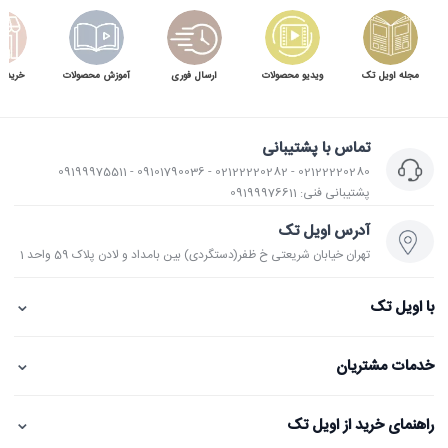
مجله اویل تک
ویدیو محصولات
ارسال فوری
آموزش محصولات
خرید 
تماس با پشتیبانی
02122220280 - 02122220282 - 09101790036 - 09199975511
پشتیبانی فنی: 09199976611
آدرس اویل تک
تهران خیابان شریعتی خ ظفر(دستگردی) بین بامداد و لادن پلاک 59 واحد 1
⌄
با اویل تک
⌄
خدمات مشتریان
⌄
راهنمای خرید از اویل تک