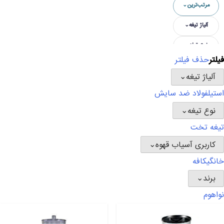
مرتب‌ترین
⌄
آلیاژ تیغه
⌄
نوع تیغه
⌄
فیلتر
حذف فیلتر
کاربری آسیاب قهوه
⌄
آلیاژ تیغه
⌄
برند
⌄
استیل
فولاد ضد سایش
نوع تیغه
⌄
تیغه تخت
کاربری آسیاب قهوه
⌄
خانگی
کافه
برند
⌄
نوا
هوم