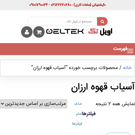
پشتیبانی
(ساعات کاری)
: 02122220280 - 09101790036
فهرست
خانه
/ محصولات برچسب خورده “آسیاب قهوه ارزان”
آسیاب قهوه ارزان
نمایش همه 2 نتیجه
حذف
فیلترها
تمام
فیلترها