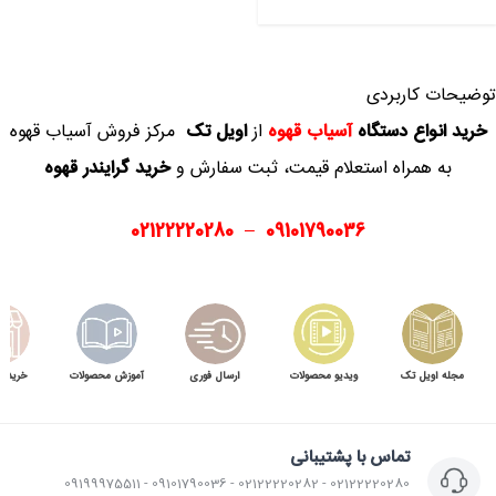
range:
19,700,000 تومان
through
توضیحات کاربردی
20,500,000 تومان
خرید انواع دستگاه
آسیاب قهوه
از
اویل تک
مرکز فروش آسیاب قهوه
به همراه
استعلام قیمت، ثبت سفارش و
خرید گرایندر قهوه
02122220280
–
09101790036
مجله اویل تک
ویدیو محصولات
ارسال فوری
آموزش محصولات
خرید 
تماس با پشتیبانی
02122220280 - 02122220282 - 09101790036 - 09199975511