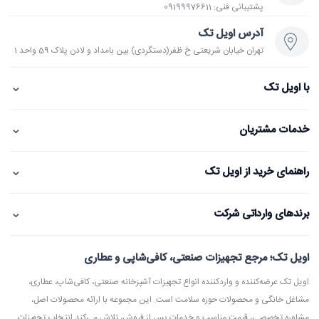
پشتیبانی فنی: 09199976611
آدرس اویل تک
تهران خیابان شریعتی خ ظفر(دستگردی) بین بامداد و لادن پلاک 59 واحد 1
⌄
با اویل تک
⌄
خدمات مشتریان
⌄
راهنمای خرید از اویل تک
⌄
برندهای وارداتی شرکت
اویل تک؛ مرجع تجهیزات صنعتی، کافی‌شاپی و عطاری
اویل تک عرضه‌کننده و واردکننده انواع تجهیزات آشپزخانه صنعتی، کافی‌شاپ، عطاری،
مشاغل خانگی و محصولات حوزه سلامت است. این مجموعه با ارائه محصولات اصل،
مشاوره تخصصی، قیمت مناسب و خدمات پس از فروش، تلاش می‌کند انتخاب تجهیزات