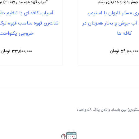
دوکاره 18 لیتری مستر
آسیاب قهوه هوم مدل C21-021 تیغه استیل
 18 لیتری مستر تایوان با استیمر،
آسیاب کافه ای با تنظیم دق
آب جوش و بخار همزمان در
شات‌زن قهوه مناسب قهوه ترک
کافه ها
خروجی یکنواخت
59,100,000
تومان
33,500,000
تومان
 بین بامداد و لادن پلاک 59 واحد 1