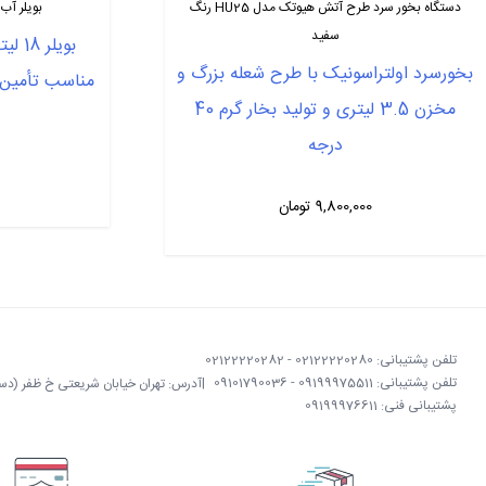
دستگاه بخور سرد طرح آتش هیوتک مدل HU25 رنگ
بویلر آب جوش 
سفید
بویلر
بخورسرد اولتراسونیک با طرح شعله بزرگ و
مناسب تأمین 
مخزن 3.5 لیتری و تولید بخار گرم 40
درجه
9,800,000
تومان
تلفن پشتیبانی: 02122220280 - 02122220282
تلفن پشتیبانی: 09199975511 - 09101790036
|
آدرس: تهران خیابان شریعتی خ ظفر (دستگردی)
پشتیبانی فنی: 09199976611