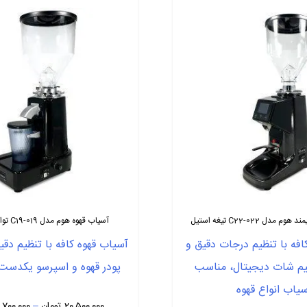
دل C22-022 تیغه استیل
آسیاب قهوه هوم مدل C19-019 توان 300 وات
افه با تنظیم درجات دقیق و
آسیاب قهوه کافه با تنظیم دقی
یم شات دیجیتال، مناسب
پودر قهوه‌ و اسپرسو یکدست 
یاب انواع قهوه
20,500,000
تومان
–
,700,000