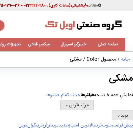
مقالات
پشتیبانی
(ساعات کاری)
: 02122220280 - 09101790036
صفحه اصلی
خمیرگیر اسپیرال
میکسر قنادی
تجهیزات روغن
خانه
/ محصول Color / مشکی
مشکی
نمایش همه 8 نتیجه
فیلترها
حذف تمام فیلترها
مرتب‌ترین
⌄
برند
⌄
پیش‌فرض
محبوب‌ترین
بالاترین امتیاز
جدیدترین
ارزان‌ترین
گران‌ترین