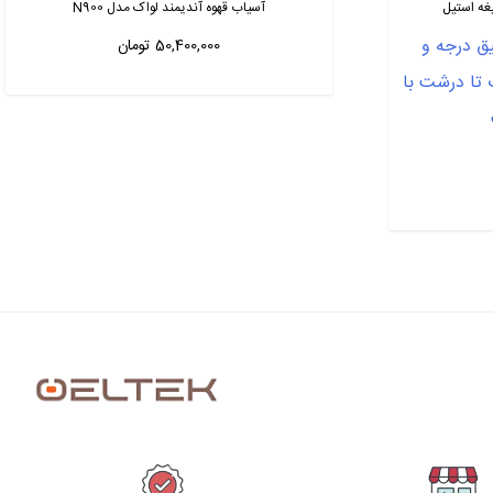
آسیاب قهوه آندیمند لواک مدل N900
یق درجه و
50,400,000
تومان
 تا درشت با