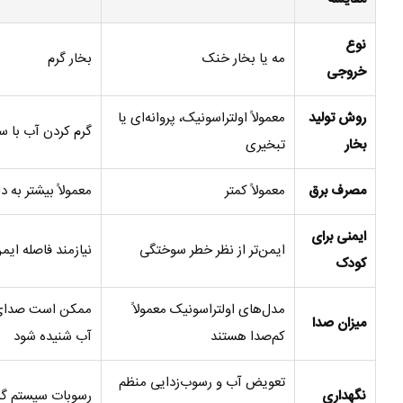
نوع
مه یا بخار خنک
بخار گرم
خروجی
روش تولید
معمولاً اولتراسونیک، پروانه‌ای یا
گرم کردن آب با س
بخار
تبخیری
مصرف برق
معمولاً کمتر
معمولاً بیشتر به 
ایمنی برای
ایمن‌تر از نظر خطر سوختگی
نیازمند فاصله ایم
کودک
مدل‌های اولتراسونیک معمولاً
ممکن است صدای
میزان صدا
کم‌صدا هستند
آب شنیده شود
تعویض آب و رسوب‌زدایی منظم
نگهداری
رسوبات سیستم گرم