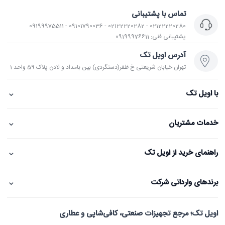
تماس با پشتیبانی
02122220280 - 02122220282 - 09101790036 - 09199975511
پشتیبانی فنی: 09199976611
آدرس اویل تک
تهران خیابان شریعتی خ ظفر(دستگردی) بین بامداد و لادن پلاک 59 واحد 1
⌄
با اویل تک
⌄
خدمات مشتریان
⌄
راهنمای خرید از اویل تک
⌄
برندهای وارداتی شرکت
اویل تک؛ مرجع تجهیزات صنعتی، کافی‌شاپی و عطاری