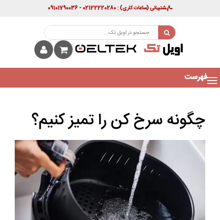
پشتیبانی
(ساعات کاری)
: 02122220280 - 09101790036
فهرست
چگونه سرخ کن را تمیز کنیم؟