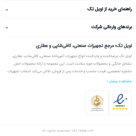
⌄
راهنمای خرید از اویل تک
⌄
برندهای وارداتی شرکت
اویل تک؛ مرجع تجهیزات صنعتی، کافی‌شاپی و عطاری
اویل تک عرضه‌کننده و واردکننده انواع تجهیزات آشپزخانه صنعتی، کافی‌شاپ، عطاری،
مشاغل خانگی و محصولات حوزه سلامت است. این مجموعه با ارائه محصولات اصل،
مشاوره تخصصی، قیمت مناسب و خدمات پس از فروش، تلاش می‌کند انتخاب تجهیزات
مشاهده بیشتر ›
در اویل تک می‌توانید انواع دستگاه آسیاب عطاری، آسیاب قهوه، دستگاه روغن‌گیری،
ارده‌گیری و کره‌گیری، دستگاه بخور، بویلر آب جوش، اسپرسوساز، گریل، سرخ‌کن، خمیرگیر،
اویل تک با امکان مشاوره قبل از خرید، بازدید از شوروم، ارسال سریع به سراسر ایران و
All rights reserved. OELTEK© 2026
پشتیبانی واقعی، گزینه‌ای مطمئن برای خرید تجهیزات صنعتی و فروشگاهی محسوب