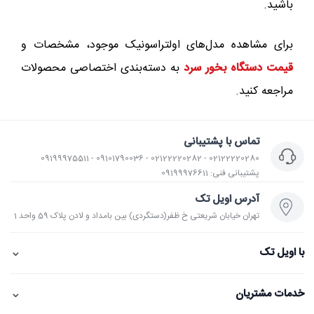
باشید.
برای مشاهده مدل‌های اولتراسونیک موجود، مشخصات و
قیمت دستگاه بخور سرد
به دسته‌بندی اختصاصی محصولات
مراجعه کنید.
تماس با پشتیبانی
02122220280 - 02122220282 - 09101790036 - 09199975511
پشتیبانی فنی: 09199976611
آدرس اویل تک
تهران خیابان شریعتی خ ظفر(دستگردی) بین بامداد و لادن پلاک 59 واحد 1
⌄
با اویل تک
⌄
خدمات مشتریان