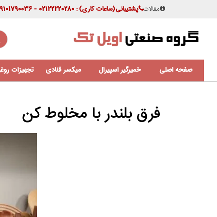
مقالات
پشتیبانی
(ساعات کاری)
: 02122220280 - 09101790036
صفحه اصلی
خمیرگیر اسپیرال
میکسر قنادی
تجهیزات روغن
فرق بلندر با مخلوط کن