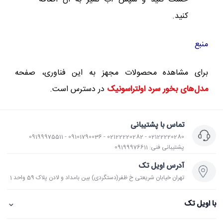
کنید.
منبع
برای مشاهده محصولات مجهز به این فناوری، صفحه
مدل‌های بخور سرد اولتراسونیک
در دسترس است.
تماس با پشتیبانی
02122220280 - 02122220282 - 09101790036 - 09199975511
پشتیبانی فنی: 09199976611
آدرس اویل تک
تهران خیابان شریعتی خ ظفر(دستگردی) بین بامداد و لادن پلاک 59 واحد 1
⌄
با اویل تک