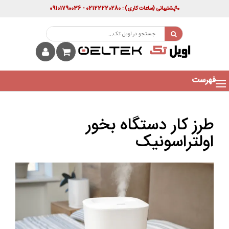
پشتیبانی
(ساعات کاری)
: 02122220280 - 09101790036
فهرست
طرز کار دستگاه بخور
اولتراسونیک