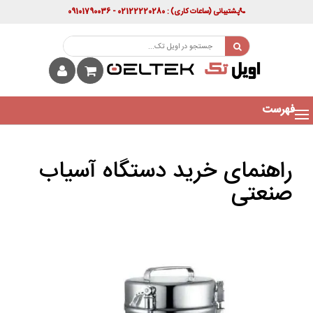
پشتیبانی
(ساعات کاری)
: 02122220280 - 09101790036
فهرست
راهنمای خرید دستگاه آسیاب
صنعتی