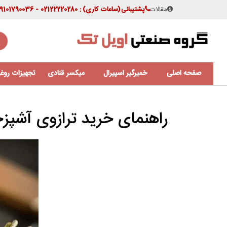
مقالات
پشتیبانی
(ساعات کاری)
: 02122220280 - 09101790036
صفحه اصلی
خمیرگیر اسپیرال
میکسر قنادی
تجهیزات روغن
راهنمای خرید ترازوی آشپزخ