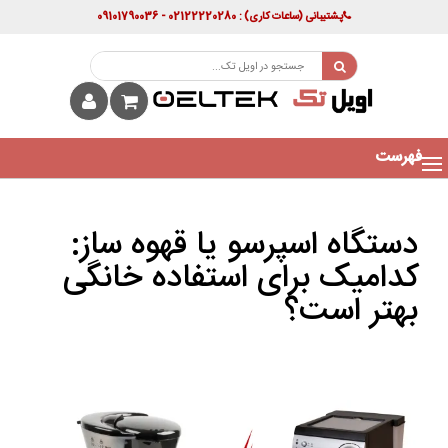
پشتیبانی
(ساعات کاری)
: 02122220280 - 09101790036
فهرست
دستگاه اسپرسو یا قهوه‌ ساز:
کدامیک برای استفاده خانگی
بهتر است؟