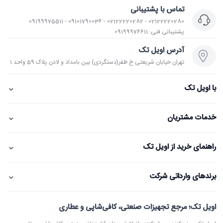
تماس با پشتیبانی
02122220280 - 02122220282 - 09101790036 - 09199975511
پشتیبانی فنی: 09199976611
آدرس اویل تک
تهران خیابان شریعتی خ ظفر(دستگردی) بین بامداد و لادن پلاک 59 واحد 1
⌄
با اویل تک
⌄
خدمات مشتریان
⌄
راهنمای خرید از اویل تک
⌄
برندهای وارداتی شرکت
اویل تک؛ مرجع تجهیزات صنعتی، کافی‌شاپی و عطاری