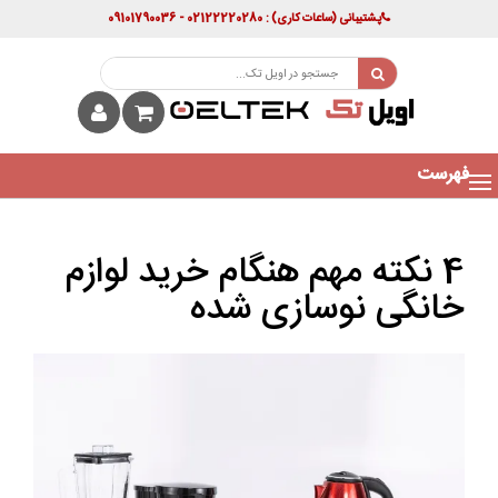
پشتیبانی
(ساعات کاری)
: 02122220280 - 09101790036
فهرست
4 نکته مهم هنگام خرید لوازم
خانگی نوسازی شده