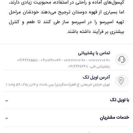
کپسول‌های آماده و راحتی در استفاده، محبوبیت زیادی دارند،
اما بسیاری از قهوه‌ دوستان ترجیح می‌دهند خودشان مراحل
تهیه اسپرسو را در اسپرسو ساز طی کنند تا طعم و کنترل
بیشتری بر فرآیند داشته باشند.
تماس با پشتیبانی
02122220280 - 02122220282 - 09101790036 - 09199975511
پشتیبانی فنی: 09199976611
آدرس اویل تک
تهران خیابان شریعتی خ ظفر(دستگردی) بین بامداد و لادن پلاک 59 واحد 1
⌄
با اویل تک
⌄
خدمات مشتریان