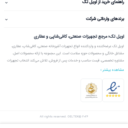
⌄
راهنمای خرید از اویل تک
⌄
برندهای وارداتی شرکت
اویل تک؛ مرجع تجهیزات صنعتی، کافی‌شاپی و عطاری
اویل تک عرضه‌کننده و واردکننده انواع تجهیزات آشپزخانه صنعتی، کافی‌شاپ، عطاری،
مشاغل خانگی و محصولات حوزه سلامت است. این مجموعه با ارائه محصولات اصل،
مشاوره تخصصی، قیمت مناسب و خدمات پس از فروش، تلاش می‌کند انتخاب تجهیزات
مشاهده بیشتر ›
در اویل تک می‌توانید انواع دستگاه آسیاب عطاری، آسیاب قهوه، دستگاه روغن‌گیری،
ارده‌گیری و کره‌گیری، دستگاه بخور، بویلر آب جوش، اسپرسوساز، گریل، سرخ‌کن، خمیرگیر،
اویل تک با امکان مشاوره قبل از خرید، بازدید از شوروم، ارسال سریع به سراسر ایران و
All rights reserved. OELTEK© 2026
پشتیبانی واقعی، گزینه‌ای مطمئن برای خرید تجهیزات صنعتی و فروشگاهی محسوب
می‌شود.