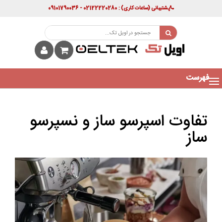
پشتیبانی
(ساعات کاری)
: 02122220280 - 09101790036
فهرست
تفاوت اسپرسو ساز و نسپرسو
ساز