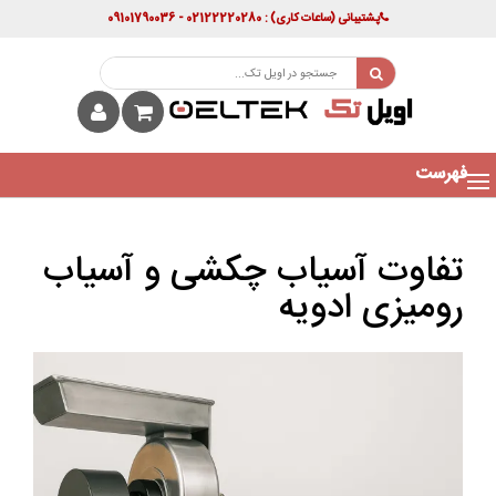
پشتیبانی
(ساعات کاری)
: 02122220280 - 09101790036
فهرست
تفاوت آسیاب چکشی و آسیاب
رومیزی ادویه