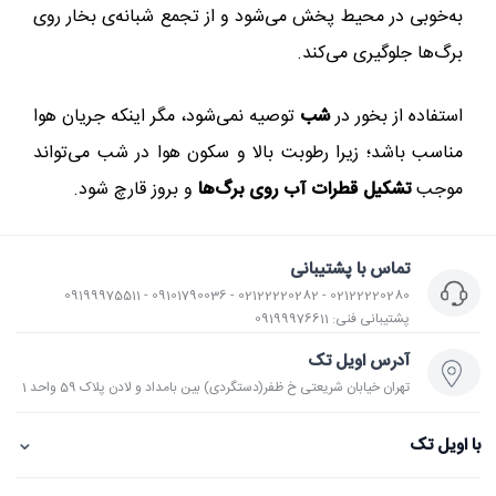
به‌خوبی در محیط پخش می‌شود و از تجمع شبانه‌ی بخار روی
برگ‌ها جلوگیری می‌کند.
استفاده از بخور در
شب
توصیه نمی‌شود، مگر اینکه جریان هوا
مناسب باشد؛ زیرا رطوبت بالا و سکون هوا در شب می‌تواند
موجب
تشکیل قطرات آب روی برگ‌ها
و بروز قارچ شود.
تماس با پشتیبانی
02122220280 - 02122220282 - 09101790036 - 09199975511
پشتیبانی فنی: 09199976611
آدرس اویل تک
تهران خیابان شریعتی خ ظفر(دستگردی) بین بامداد و لادن پلاک 59 واحد 1
⌄
با اویل تک