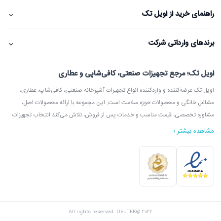
⌄
راهنمای خرید از اویل تک
⌄
برندهای وارداتی شرکت
اویل تک؛ مرجع تجهیزات صنعتی، کافی‌شاپی و عطاری
اویل تک عرضه‌کننده و واردکننده انواع تجهیزات آشپزخانه صنعتی، کافی‌شاپ، عطاری،
مشاغل خانگی و محصولات حوزه سلامت است. این مجموعه با ارائه محصولات اصل،
مشاوره تخصصی، قیمت مناسب و خدمات پس از فروش، تلاش می‌کند انتخاب تجهیزات
مشاهده بیشتر ›
در اویل تک می‌توانید انواع دستگاه آسیاب عطاری، آسیاب قهوه، دستگاه روغن‌گیری،
ارده‌گیری و کره‌گیری، دستگاه بخور، بویلر آب جوش، اسپرسوساز، گریل، سرخ‌کن، خمیرگیر،
اویل تک با امکان مشاوره قبل از خرید، بازدید از شوروم، ارسال سریع به سراسر ایران و
All rights reserved. OELTEK© 2026
پشتیبانی واقعی، گزینه‌ای مطمئن برای خرید تجهیزات صنعتی و فروشگاهی محسوب