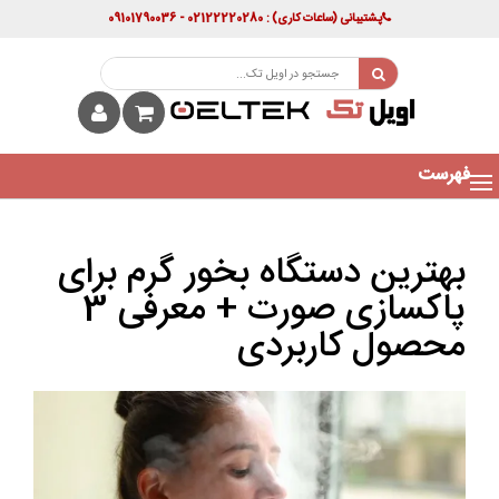
پشتیبانی
(ساعات کاری)
: 02122220280 - 09101790036
فهرست
بهترین دستگاه بخور گرم برای
پاکسازی صورت + معرفی 3
محصول کاربردی