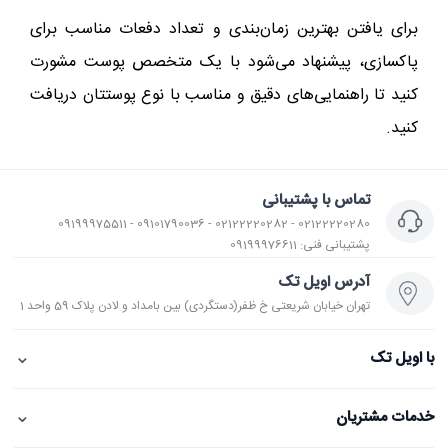
برای یافتن بهترین زمان‌بندی و تعداد دفعات مناسب برای
پاکسازی، پیشنهاد می‌شود با یک متخصص پوست مشورت
کنید تا راهنمایی‌های دقیق و مناسب با نوع پوستتان دریافت
کنید.
تماس با پشتیبانی
02122220280 - 02122220282 - 09101790036 - 09199975511
پشتیبانی فنی: 09199976611
آدرس اویل تک
تهران خیابان شریعتی خ ظفر(دستگردی) بین بامداد و لادن پلاک 59 واحد 1
⌄
با اویل تک
⌄
خدمات مشتریان