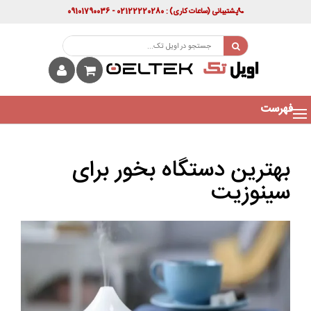
پشتیبانی
(ساعات کاری)
: 02122220280 - 09101790036
فهرست
بهترین دستگاه بخور برای
سینوزیت