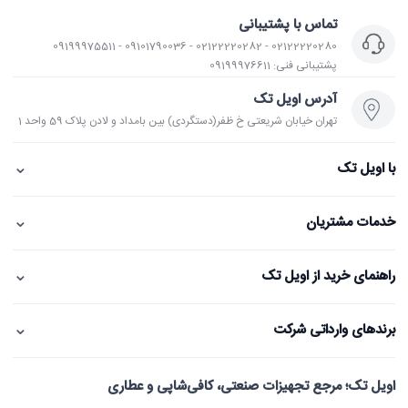
تماس با پشتیبانی
02122220280 - 02122220282 - 09101790036 - 09199975511
پشتیبانی فنی: 09199976611
آدرس اویل تک
تهران خیابان شریعتی خ ظفر(دستگردی) بین بامداد و لادن پلاک 59 واحد 1
⌄
با اویل تک
⌄
خدمات مشتریان
⌄
راهنمای خرید از اویل تک
⌄
برندهای وارداتی شرکت
اویل تک؛ مرجع تجهیزات صنعتی، کافی‌شاپی و عطاری