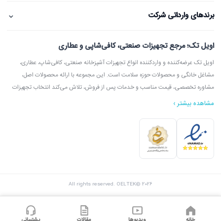
⌄
برندهای وارداتی شرکت
اویل تک؛ مرجع تجهیزات صنعتی، کافی‌شاپی و عطاری
اویل تک عرضه‌کننده و واردکننده انواع تجهیزات آشپزخانه صنعتی، کافی‌شاپ، عطاری،
مشاغل خانگی و محصولات حوزه سلامت است. این مجموعه با ارائه محصولات اصل،
مشاوره تخصصی، قیمت مناسب و خدمات پس از فروش، تلاش می‌کند انتخاب تجهیزات
مشاهده بیشتر ›
در اویل تک می‌توانید انواع دستگاه آسیاب عطاری، آسیاب قهوه، دستگاه روغن‌گیری،
ارده‌گیری و کره‌گیری، دستگاه بخور، بویلر آب جوش، اسپرسوساز، گریل، سرخ‌کن، خمیرگیر،
اویل تک با امکان مشاوره قبل از خرید، بازدید از شوروم، ارسال سریع به سراسر ایران و
All rights reserved. OELTEK© 2026
پشتیبانی واقعی، گزینه‌ای مطمئن برای خرید تجهیزات صنعتی و فروشگاهی محسوب
می‌شود.
خانه
ویدیوها
مقالات
پشتیبانی