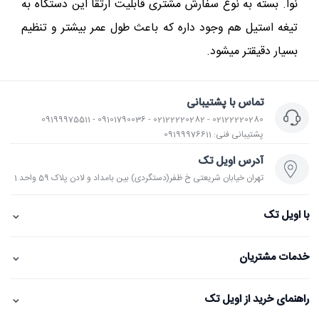
نوا. بسته به نوع سفارش مشتری قابلیت ارتقا این دستگاه به
تیغه استیل هم وجود داره که باعث طول عمر بیشتر و تنظیم
بسیار دقیقتر میشود.
تماس با پشتیبانی
02122220280 - 02122220282 - 09101790036 - 09199975511
پشتیبانی فنی: 09199976611
آدرس اویل تک
تهران خیابان شریعتی خ ظفر(دستگردی) بین بامداد و لادن پلاک 59 واحد 1
⌄
با اویل تک
⌄
خدمات مشتریان
⌄
راهنمای خرید از اویل تک