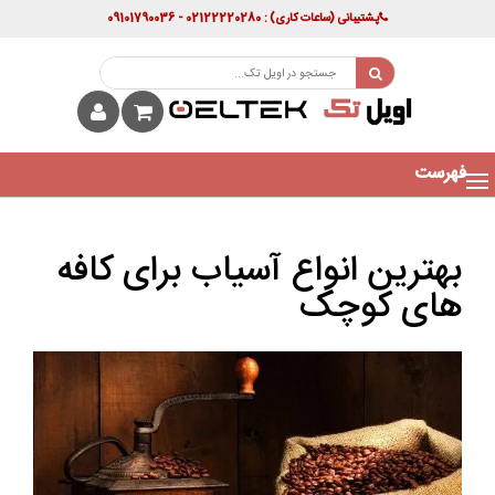
پشتیبانی
(ساعات کاری)
: 02122220280 - 09101790036
فهرست
بهترین انواع آسیاب برای کافه
های کوچک