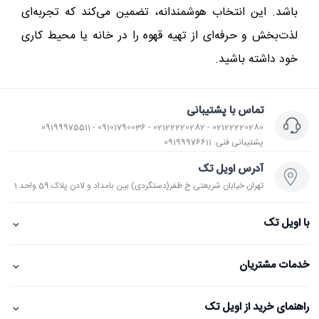
باشد. این انتخاب هوشمندانه، تضمین می‌کند که تجربه‌ای
لذت‌بخش و حرفه‌ای از تهیه قهوه را در خانه یا محیط کاری
خود داشته باشید.
تماس با پشتیبانی
02122220280 - 02122220282 - 09101790036 - 09199975511
پشتیبانی فنی: 09199976611
آدرس اویل تک
تهران خیابان شریعتی خ ظفر(دستگردی) بین بامداد و لادن پلاک 59 واحد 1
⌄
با اویل تک
⌄
خدمات مشتریان
⌄
راهنمای خرید از اویل تک