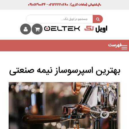
پشتیبانی
(ساعات کاری)
: 02122220280 - 09101790036
فهرست
بهترین اسپرسوساز نیمه صنعتی