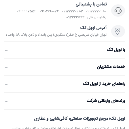
تماس با پشتیبانی
02122220280 - 02122220282 - 09101790036 - 09199975511
پشتیبانی فنی: 09199976611
آدرس اویل تک
تهران خیابان شریعتی خ ظفر(دستگردی) بین بامداد و لادن پلاک 59 واحد 1
⌄
با اویل تک
⌄
خدمات مشتریان
⌄
راهنمای خرید از اویل تک
⌄
برندهای وارداتی شرکت
اویل تک؛ مرجع تجهیزات صنعتی، کافی‌شاپی و عطاری
اویل تک عرضه‌کننده و واردکننده انواع تجهیزات آشپزخانه صنعتی، کافی‌شاپ، عطاری،