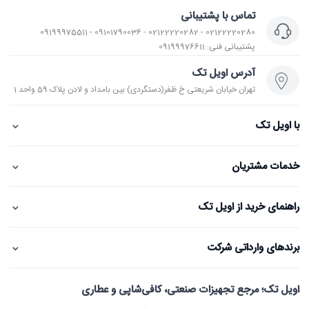
تماس با پشتیبانی
02122220280 - 02122220282 - 09101790036 - 09199975511
پشتیبانی فنی: 09199976611
آدرس اویل تک
تهران خیابان شریعتی خ ظفر(دستگردی) بین بامداد و لادن پلاک 59 واحد 1
⌄
با اویل تک
⌄
خدمات مشتریان
⌄
راهنمای خرید از اویل تک
⌄
برندهای وارداتی شرکت
اویل تک؛ مرجع تجهیزات صنعتی، کافی‌شاپی و عطاری