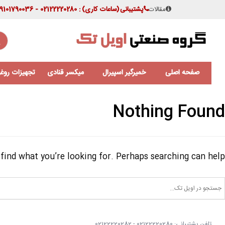
مقالات
پشتیبانی
(ساعات کاری)
: 02122220280 - 09101790036
صفحه اصلی
خمیرگیر اسپیرال
میکسر قنادی
تجهیزات روغن
Nothing Found
find what you’re looking for. Perhaps searching can help.
تلفن پشتیبانی: 02122220280 - 02122220282