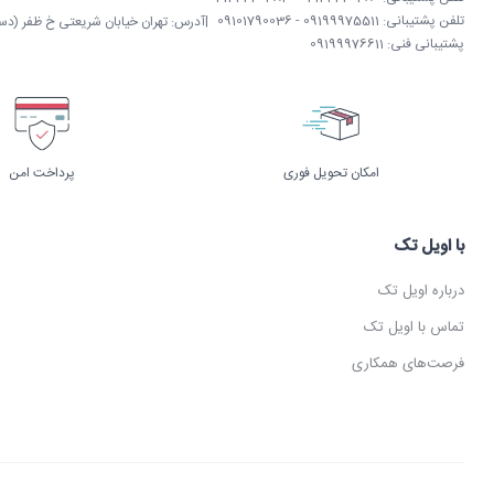
تلفن پشتیبانی: 09199975511 - 09101790036
|
آدرس: تهران خیابان شریعتی خ ظفر (دستگردی)
پشتیبانی فنی: 09199976611
امکان تحویل فوری
پرداخت امن
با اویل تک
درباره اویل تک
تماس با اویل تک
فرصت‌های همکاری