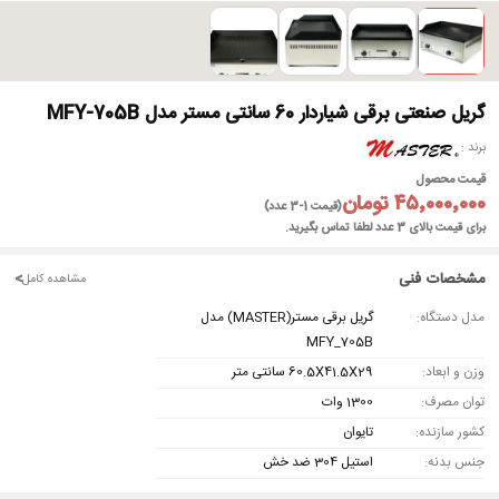
گریل صنعتی برقی شیاردار 60 سانتی مستر مدل MFY-705B
برند
قیمت محصول
۴۵٬۰۰۰٬۰۰۰ تومان
(قیمت 1-3 عدد)
برای قیمت بالای 3 عدد لطفا تماس بگیرید.
مشخصات فنی
<
مشاهده کامل
مدل دستگاه:
گریل برقی مستر(MASTER) مدل
MFY_705B
وزن و ابعاد:
60.5X41.5X29 سانتی متر
توان مصرف:
1300 وات
کشور سازنده:
تایوان
جنس بدنه:
استیل 304 ضد خش