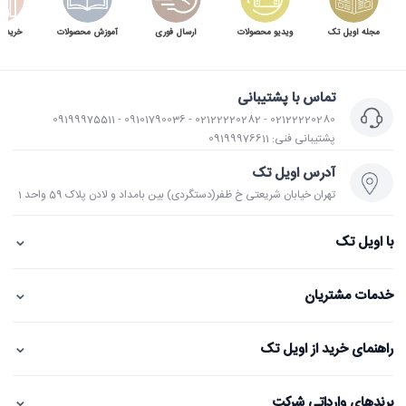
مجله اویل تک
ویدیو محصولات
ارسال فوری
آموزش محصولات
خرید 
تماس با پشتیبانی
02122220280 - 02122220282 - 09101790036 - 09199975511
پشتیبانی فنی: 09199976611
آدرس اویل تک
تهران خیابان شریعتی خ ظفر(دستگردی) بین بامداد و لادن پلاک 59 واحد 1
⌄
با اویل تک
⌄
خدمات مشتریان
⌄
راهنمای خرید از اویل تک
⌄
برندهای وارداتی شرکت