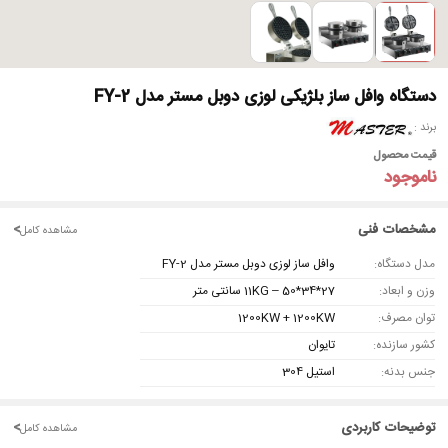
دستگاه وافل ساز بلژیکی لوزی دوبل مستر مدل FY-2
برند
قیمت محصول
ناموجود
مشخصات فنی
<
مشاهده کامل
مدل دستگاه:
وافل ساز لوزی دوبل مستر مدل FY-2
وزن و ابعاد:
11KG – 50*34*27 سانتی متر
توان مصرف:
1200KW + 1200KW
کشور سازنده:
تایوان
جنس بدنه:
استیل 304
توضیحات کاربردی
<
مشاهده کامل