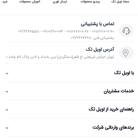
مجله اویل تک
ویدیو محصولات
ارسال فوری
آموزش محصولات
خرید 
تماس با پشتیبانی
02122220280 - 02122220282 - 09101790036 - 09199975511
پشتیبانی فنی: 09199976611
آدرس اویل تک
تهران خیابان شریعتی خ ظفر(دستگردی) بین بامداد و لادن پلاک 59 واحد 1
⌄
با اویل تک
⌄
خدمات مشتریان
⌄
راهنمای خرید از اویل تک
⌄
برندهای وارداتی شرکت