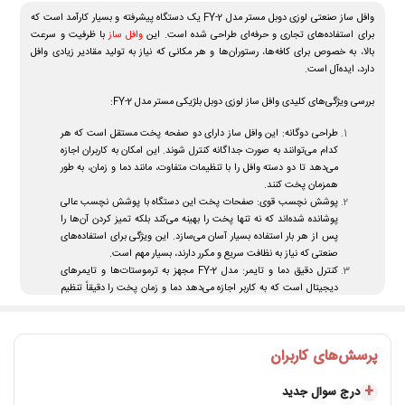
وافل ساز صنعتی لوزی دوبل مستر مدل FY-2 یک دستگاه پیشرفته و بسیار کارآمد است که
برای استفاده‌های تجاری و حرفه‌ای طراحی شده است. این
وافل ساز
با ظرفیت و سرعت
بالا، به خصوص برای کافه‌ها، رستوران‌ها و هر مکانی که نیاز به تولید مقادیر زیادی وافل
دارد، ایده‌آل است.
بررسی ویژگی‌های کلیدی وافل ساز لوزی دوبل بلژیکی مستر مدل FY-2:
طراحی دوگانه:
این وافل ساز دارای دو صفحه پخت مستقل است که هر
کدام می‌توانند به صورت جداگانه کنترل شوند. این امکان به کاربران اجازه
می‌دهد تا دو دسته وافل را با تنظیمات متفاوت، مانند دما و زمان، به طور
همزمان پخت کنند.
پوشش نچسب قوی:
صفحات پخت این دستگاه با پوشش نچسب عالی
پوشانده شده‌اند که نه تنها پخت را بهینه می‌کند بلکه تمیز کردن آن‌ها را
پس از هر بار استفاده بسیار آسان می‌سازد. این ویژگی برای استفاده‌های
صنعتی که نیاز به نظافت سریع و مکرر دارند، بسیار مهم است.
کنترل دقیق دما و تایمر:
مدل FY-2 مجهز به ترموستات‌ها و تایمرهای
دیجیتال است که به کاربر اجازه می‌دهد دما و زمان پخت را دقیقاً تنظیم
کند، اطمینان حاصل کند که هر دسته وافل با دقت فراوان و طبق
دستورالعمل‌های دقیق پخته می‌شود.
ساخت و دوام بالا:
ساختار روباز و سنگین این وافل ساز، همراه با مواد با
پرسش‌های کاربران
کیفیت بالا، اطمینان می‌دهد که دستگاه در برابر استفاده مداوم و شرایط
سخت آشپزخانه‌های تجاری مقاومت نشان می‌دهد.
درج سوال جدید
چندمنظورگی:
علاوه بر تولید وافل، این دستگاه می‌تواند برای ساخت انواع