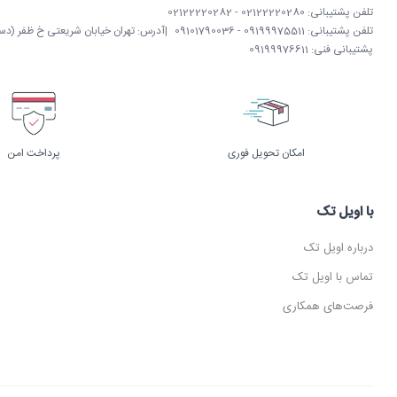
تلفن پشتیبانی: 02122220280 - 02122220282
تلفن پشتیبانی: 09199975511 - 09101790036
|
آدرس: تهران خیابان شریعتی خ ظفر (دستگردی)
پشتیبانی فنی: 09199976611
امکان تحویل فوری
پرداخت امن
با اویل تک
درباره اویل تک
تماس با اویل تک
فرصت‌های همکاری