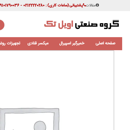
مقالات
پشتیبانی
(ساعات کاری)
: 02122220280 - 09101790036
صفحه اصلی
خمیرگیر اسپیرال
میکسر قنادی
تجهیزات روغن