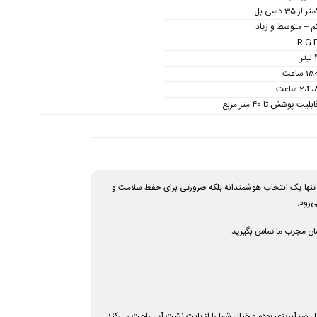
تر از 35 دسی بل
م – متوسط و زیاد
R.G.
یتر
ساعت
2،4 ساعت
ابلیت پوشش تا 40 متر مربع
ه تنها یک انتخاب هوشمندانه بلکه ضرورتی برای حفظ سلامت و
سان مجرب ما تماس بگیرید.
امل ضدآبریزی بوده و خیال شما را از بابت نشت آب راحت می‌کند.