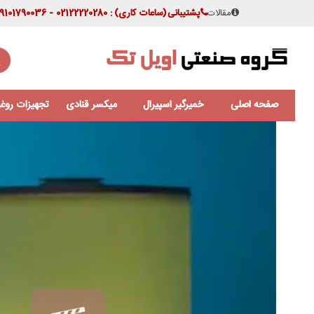
مقالات
پشتیبانی
(ساعات کاری)
: 02122220280 - 09101790036
صفحه اصلی
خمیرگیر اسپیرال
میکسر قنادی
تجهیزات روغن