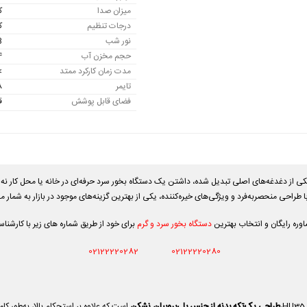
میزان صدا
کم
درجات تنظیم
ک
نور شب
B
حجم مخزن آب
4 ل
مدت زمان کارکرد ممتد
>15 
تایمر
،8
فضای قابل پوشش
ق
کی از دغدغه‌های اصلی تبدیل شده، داشتن یک دستگاه بخور سرد حرفه‌ای در خانه یا محل کار ن
ره رایگان و انتخاب بهترین
دستگاه بخور سرد و گرم
برای خود از طریق شماره های زیر با کارشنا
02122220282
02122220280
طراحی یک‌تکه بدنه از جنس پلی‌پروپیلن نشکن
است که علاوه بر استحکام بالا، به‌طور ک