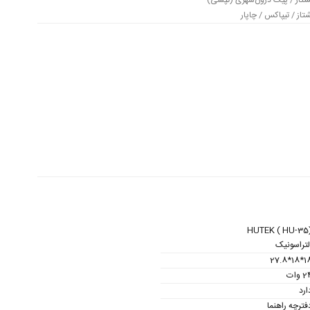
تاز / پیک درون‌شهری (تپسی)
از / تیپاکس / چاپار
HUTEK ( HU-35
لتراسونیک
18*18*2
 وات
ارد
فترچه راهنما