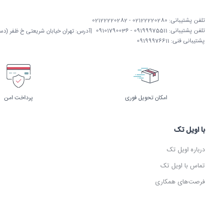
تلفن پشتیبانی: 02122220280 - 02122220282
تلفن پشتیبانی: 09199975511 - 09101790036
|
آدرس: تهران خیابان شریعتی خ ظفر (دستگردی)
پشتیبانی فنی: 09199976611
امکان تحویل فوری
پرداخت امن
با اویل تک
درباره اویل تک
تماس با اویل تک
فرصت‌های همکاری