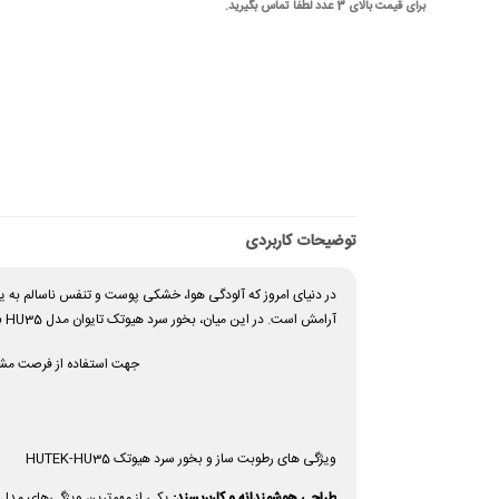
برای قیمت بالای 3 عدد لطفا تماس بگیرید.
توضیحات کاربردی
در دنیای امروز که آلودگی هوا، خشکی پوست و تنفس ناسالم به ی
آرامش است. در این میان، بخور سرد هیوتک تایوان مدل HU35 با طراحی منحصربه‌فرد و ویژگی‌های خیره‌کننده، یکی از بهترین گزینه‌های موجود در بازار به شمار می‌رود.
جهت استفاده از فرصت مشاو
ویژگی های رطوبت ساز و بخور سرد هیوتک HUTEK-HU35
طراحی هوشمندانه و کاربرپسند:
یکی از مهم‌ترین ویژگی‌های مدل HU35،