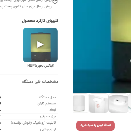
روش ارسال داخل شهر تهران: پست پیش
روش ارسال برای سایر کشور: پست پیشت
آنباکس بخور HU35
مدل دستگاه
)
سیستم کارکرد
ا
ابعاد
7.8
برق مصرفی
24
قابلیت آروماتیک (خوش بوکننده)
د
اضافه کردن به سبد خرید
لوازم جانبی
د