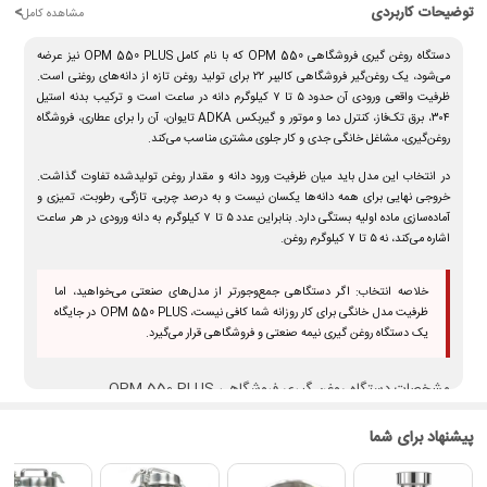
توضیحات کاربردی
<
مشاهده کامل
دستگاه روغن گیری فروشگاهی OPM 550
که با نام کامل
OPM 550 PLUS
نیز عرضه
می‌شود، یک روغن‌گیر فروشگاهی کالیبر ۲۲ برای تولید روغن تازه از دانه‌های روغنی است.
ظرفیت واقعی ورودی آن حدود
۵ تا ۷ کیلوگرم دانه در ساعت
است و ترکیب بدنه استیل
۳۰۴، برق تک‌فاز، کنترل دما و موتور و گیربکس ADKA تایوان، آن را برای عطاری، فروشگاه
روغن‌گیری، مشاغل خانگی جدی و کار جلوی مشتری مناسب می‌کند.
در انتخاب این مدل باید میان
ظرفیت ورود دانه
و مقدار روغن تولیدشده تفاوت گذاشت.
خروجی نهایی برای همه دانه‌ها یکسان نیست و به درصد چربی، تازگی، رطوبت، تمیزی و
آماده‌سازی ماده اولیه بستگی دارد. بنابراین عدد ۵ تا ۷ کیلوگرم به دانه ورودی در هر ساعت
اشاره می‌کند، نه ۵ تا ۷ کیلوگرم روغن.
خلاصه انتخاب:
اگر دستگاهی جمع‌وجورتر از مدل‌های صنعتی می‌خواهید، اما
ظرفیت مدل خانگی برای کار روزانه شما کافی نیست، OPM 550 PLUS در جایگاه
یک
دستگاه روغن گیری نیمه صنعتی و فروشگاهی
قرار می‌گیرد.
مشخصات دستگاه روغن گیری فروشگاهی OPM 550 PLUS
پیشنهاد برای شما
ظرفیت واقعی ورودی
۵ تا ۷ کیلوگرم دانه در ساعت
کالیبر
۲۲