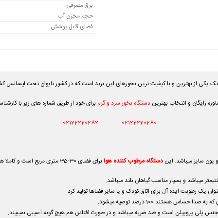
برق مصرفی
حجم مخزن آب
فضای قابل پوشش
ره رایگان و انتخاب بهترین
دستگاه بخور سرد و گرم
برای خود از طریق شماره های زیر با کارشنا
02122220282
02122220280
 یون سایز میباشد. این
دستگاه مرطوب کننده هوا
برای فضای 30-35 متری مربع است و کاملا هوشمند است .
ن یک رطوبت ایده آل برای اتاق کودک و یا سایر فضاها تولید کرد.
ساس هستند 100 درصد توصیه میشود.
 جنس پلی پروپیلن است و ضد ضربه میباشد و در صورت افتادن هم هیچ گونه آسیبی نمیبیند.