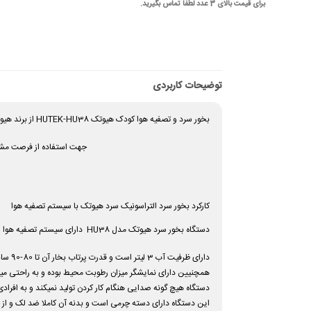
برای قیمت بالای 3 عدد لطفا تماس بگیرید.
توضیحات کاربردی
بخور سرد و تصفیه هوا کودک هیوتک HUTEK-HU38 از برند هیوتک یکی از بهترین و با کیفیت ترین بخورهای این برند است که در کشور تایوان تحت لیسانس کشور سوئد تولید میشود و توسط این شرکت در ایران عرضه میشود.
جهت استفاده از فرصت مشاو
کارکرد بخور سرد التراسونیک سرد هیوتک با سیستم تصفیه هوا
دستگاه بخور سرد هیوتک مدل HU38
دارای سیستم تصفیه هوا و
دارای ظرفیت آب 3 لیتر است و قدرت پرتاب بخار آن تا 80-90 سانتیمتر میباشد و بسیار مناسب گیاهان بلند میباشد.
همچنیین دارای نمایشگر میزان رطوبت محیط بوده و به راحتی میتوا
دستگاه هیچ گونه صدایی هنگام کار کردن تولید نمیکند و به افرادی که به صدا ح
این دستگاه دارای دسته چرمی است و بدنه آن کاملا ضد لک و از