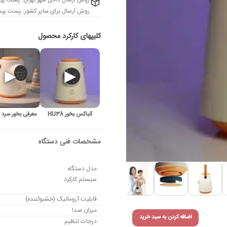
روش ارسال داخل شهر تهران: پست پیش
روش ارسال برای سایر کشور: پست پیشت
آنباکس بخور HU38
معرفی بخور سرد HU38
مدل دستگاه
سیستم کارکرد
قابلیت آروماتیک (خشبوکننده)
میزان صدا
اضافه کردن به سبد خرید
درجات تنظیم