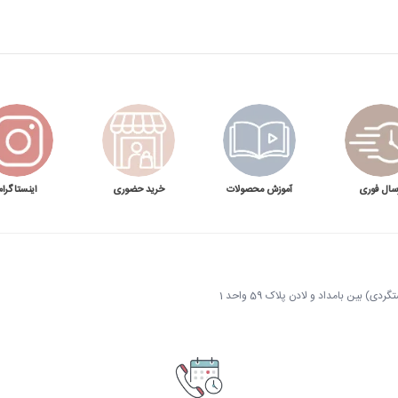
سال فوری
آموزش محصولات
خرید حضوری
اینستاگرام
 بین بامداد و لادن پلاک 59 واحد 1