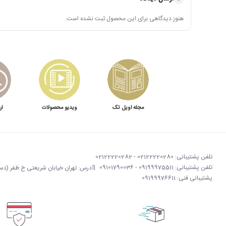
هنوز دیدگاهی برای این محصول ثبت نشده است.
مجله اویل تک
ویدیو محصولات
ار
تلفن پشتیبانی: 02122220280 - 02122220282
تلفن پشتیبانی: 09199975511 - 09101790036
|
آدرس: تهران خیابان شریعتی خ ظفر (دستگردی)
پشتیبانی فنی: 09199976611