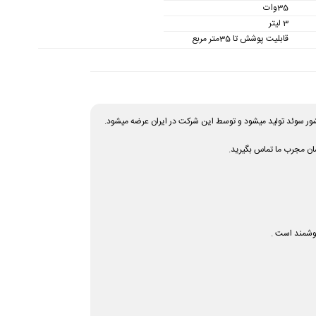
35وات
3 لیتر
قابلیت پوشش تا 35متر مربع
سان مجرب ما تماس بگیرید.