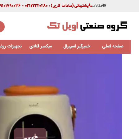
مقالات
پشتیبانی
(ساعات کاری)
: 02122220280 - 09101790036
صفحه اصلی
خمیرگیر اسپیرال
میکسر قنادی
تجهیزات روغن