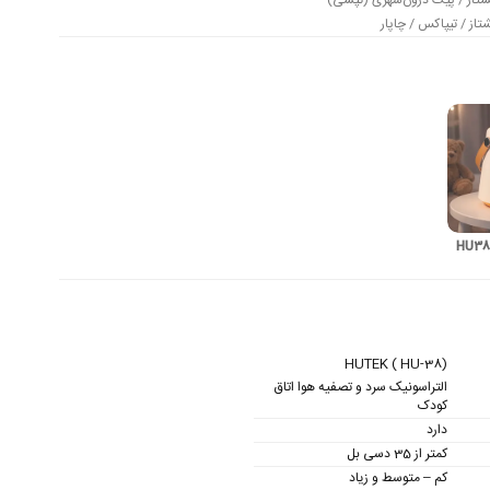
تاز / پیک درون‌شهری (تپسی)
از / تیپاکس / چاپار
HUTEK ( HU-38)
التراسونیک سرد و تصفیه هوا اتاق
کودک
دارد
کمتر از 35 دسی بل
کم – متوسط و زیاد