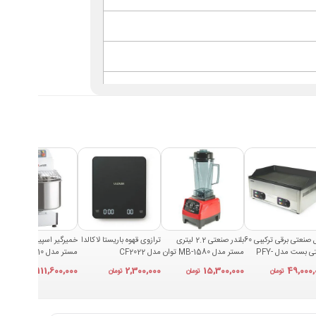
‌گوی آن نیست، اما به مخزن بزرگ ۳۰ لیتری نیز نیاز ندارد. در یک کافه متوسط، آب جوش برای تهیه چای، دمنوش، قهوه دمی و گرم کردن
گریل صنعتی برقی ترکیبی 60
بلندر صنعتی 2.2 لیتری
ترازوی قهوه باریستا لاکالدا
خمیرگیر اسپیرال 10 لیتری
سانتی بست مدل PFY-
مستر مدل MB-1580 توان
مدل CF2022
مستر مدل SM10
ر در ساعت می‌تواند تعادل مناسبی میان ظرفیت، فضای نصب و توان مصرفی ایجاد کند. معیار اصلی انتخاب، میزان
7
1850 وات
111,600,000
2,300,000
15,300,000
49,000,
تومان
تومان
تومان
تومان