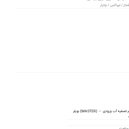
از / تیپاکس / چاپار
با سیستم تصفیه آب ورودی – (MASTER) بویلر