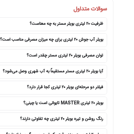
سوالات متداول
لیتری ندارد. دستگاه پس از برداشت آب، از طریق اتصال شهری دوبار
ظرفیت ۲۰ لیتری بویلر مستر به چه معناست؟
اگر برداشت لحظه‌ای یا مصرف پیوسته مجموعه از توان ۵۰ لیتر در ساعت بیشتر باشد، بهتر است مدل پرظرفیت‌تر بررسی شود. در مقابل، برای مصرف سبک، انتخاب ظرفیت بزرگ‌تر لزوماً اقتصادی‌تر نیست.
گرمایش پله‌ای STEP HEATING چگونه کار می‌کند؟
بویلر آب جوش ۲۰ لیتری برای چه میزان مصرفی مناسب است؟
در سیستم گرمایش پله‌ای، آب سرد ورودی به‌جای ورود ناگهانی با
توان مصرفی بویلر ۲۰ لیتری مستر چقدر است؟
هنگام برداشت مداوم، افت ناگهانی دمای آب داخل مخزن کمتر شو
مزیت کاربردی این طراحی، دسترسی منظم‌تر به آب جوش در ساعت‌
آیا بویلر ۲۰ لیتری مستر مستقیماً به آب شهری وصل می‌شود؟
درصد مشخصی از صرفه‌جویی برق اعلام کرد.
فیلتر دو مرحله‌ای بویلر ۲۰ لیتری کجا قرار دارد؟
بدنه استیل لمینت‌شده در دو نمای روشن و تیره
بویلر در محیط کافه و رستوران در معرض بخار، رطوبت، قطرات 
بویلر ۲۰ لیتری MASTER تایوانی است یا چینی؟
انگشت، رد دست و لکه‌های روزمره کمتر روی بدنه دیده شوند و ظ
نمای استیل ۳۰۴ روشن با دیگر تجهیزات استیل هماهن
رنگ روشن و تیره بویلر ۲۰ لیتری چه تفاوتی دارند؟
مواد ساینده استفاده نکنید.