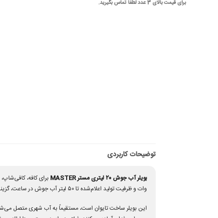
برای قیمت بالای 3 عدد لطفا تماس بگیرید.
توضیحات کاربردی
بویلر آب جوش ۲۰ لیتری مستر MASTER
وات و ظرفیت تولید اعلام‌شده تا ۵۰ لیتر آب جوش در ساعت، گزینه‌ای میانی میان مدل جمع‌وجور ۱۰ لیتری و بویلر پرظرفیت ۳۰ لیتری مستر محسوب می‌شود.
این بویلر ساخت تایوان است، مستقیماً به آب شهری متصل می‌شود و 