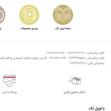
نگهداری، رسوب‌گیری و نظافت بویلر
تجمع رسوب روی المنت یا داخل مسیر آب می‌تواند زمان گرم شدن ر
می‌شود، دما پایدار نیست یا نشتی دارد، آن را زودتر بررسی کنید.
مجله اویل تک
ویدیو محصولات
ار
قیمت بویلر آب جوش ۲۰ لیتری مستر
قیمت بویلر آب جوش ۲۰ لیتری مستر با توجه به
فروش نیز مهم‌اند. پیش از سفارش، مصرف در شلوغ‌ترین ساعت و شرایط نصب را با کارشناس اویل تک م
تلفن پشتیبانی: 02122220280 - 02122220282
تلفن پشتیبانی: 09199975511 - 09101790036
|
آدرس: تهران خیابان شریعتی خ ظفر (دستگردی)
پشتیبانی فنی: 09199976611
امکان تحویل فوری
پرداخت امن
با اویل تک