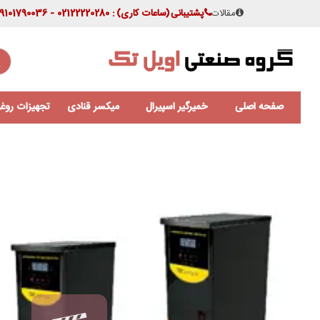
مقالات
پشتیبانی
(ساعات کاری)
: 02122220280 - 09101790036
صفحه اصلی
خمیرگیر اسپیرال
میکسر قنادی
تجهیزات روغن