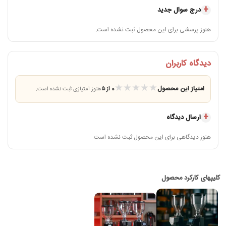
کاربری پیشنهادی
خانه حرفه‌ای، دف
درج سوال جدید
رنگ‌بندی
هنوز پرسشی برای این محصول ثبت نشده است.
کشور سازنده
دیدگاه کاربران
خدمات پس از فروش
5 سال خدمات پس از فروش اویل‌تک
★
★
★
★
★
امتیاز این محصول
0 از ۵
هنوز امتیازی ثبت نشده است.
مهم‌ترین مزایای آسیاب 019 هوم
ارسال دیدگاه
هنوز دیدگاهی برای این محصول ثبت نشده است.
تنظیم 20 درجه‌ای با پیچ قفل‌کننده
ولوم تنظیم C19 امکان حرکت از درجات ریز به درشت را فراهم می‌کند. پس از انتخاب درجه،
پیچ قفل‌کننده به ثابت‌ماندن تنظیم کمک می‌کند تا لرزش دستگاه باعث جابه‌جایی ناخواسته
آن نشود. این ویژگی به‌خصوص برای کاربری که چند نوبت متوالی اسپرسو با یک دانه
مشخص آماده می‌کند مفید است.
تیغه تخت استیل