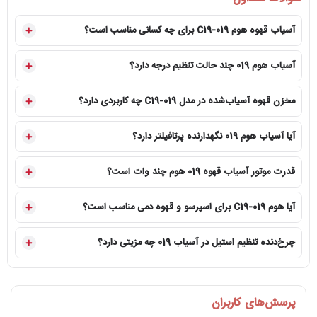
استفاده یکسان نیستند.
آسیاب قهوه هوم C19-019 برای چه کسانی مناسب است؟
مشخصه
اطلاعات 19
آسیاب هوم 019 چند حالت تنظیم درجه دارد؟
توان موتور
مخزن قهوه آسیاب‌شده در مدل C19-019 چه کاربردی دارد؟
نوع تیغه
تیغه تخت از است
آیا آسیاب هوم 019 نگهدارنده پرتافیلتر دارد؟
ظرفیت هاپر
750
تنظیم درجه
20 درجه قابل تنظیم از ریز تا درشت
قدرت موتور آسیاب قهوه 019 هوم چند وات است؟
سیستم تثبیت درجه
چرخ‌دنده ا
آیا هوم C19-019 برای اسپرسو و قهوه دمی مناسب است؟
روش دریافت پودر
لیوان مخصو
چرخ‌دنده تنظیم استیل در آسیاب 019 چه مزیتی دارد؟
جنس بدنه
محدوده خروجی
اسپرسو، موکاپ
پرسش‌های کاربران