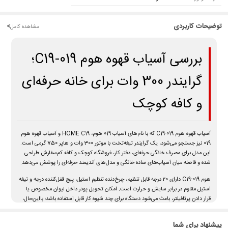
توضیحات کاربردی
<
مشاهده کامل
بررسی آسیاب قهوه هوم C19-019؛
گرایندر 300 وات برای خانه حرفه‌ای
و کافه کوچک
آسیاب قهوه هوم C19-019
که با نام‌های
آسیاب 019 هوم
،
HOME C19
و
آسیاب قهوه هوم
019
نیز جستجو می‌شود، یک گرایندر تیغه‌تخت با موتور 300 وات و هاپر 750 گرمی است.
این مدل برای مصرف خانگی حرفه‌ای، دفتر کار، فروشگاه کوچک و کافه کم‌سفارش طراحی
شده و فاصله میان آسیاب‌های ساده خانگی و مدل‌های آندیمند حرفه‌ای را پوشش می‌دهد.
هوم C19-019 دارای
20 درجه قابل تنظیم
، چرخ‌دنده تنظیم استیل، پیچ قفل‌کننده درجه و تیغه
استیل مقاوم در برابر سایش و حرارت است. امکان تحویل پودر داخل لیوان مخصوص یا
قرار دادن پرتافیلتر، باعث می‌شود دستگاه برای چند شیوه کار قابل استفاده باشد؛ بااین‌حال،
C19 یک آسیاب دیجیتال آندیمند نیست و برای کافه پرتردد یا آسیاب پیوسته حجم زیاد
توصیه نمی‌شود.
پیشنهاد برای شما