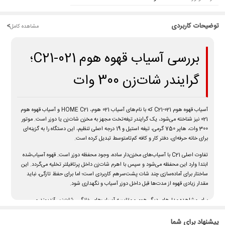
توضیحات کاربردی
<
مشاهده کامل
بررسی آسیاب قهوه هوم C21-021؛
گرایندر شات‌زن 300 وات
آسیاب قهوه هوم C21-021
که با نام‌های
آسیاب 021 هوم
،
HOME C21
و
آسیاب قهوه هوم
021
نیز شناخته می‌شود، یک گرایندر تیغه‌تخت مجهز به مخزن شات‌زن یا دوزر است. موتور
300 وات، هاپر 750 گرمی، تیغه استیل و 19 درجه اصلی تنظیم، این دستگاه را به گزینه‌ای
برای خانه حرفه‌ای، دفتر کار و کافه کم‌تا‌متوسط تبدیل کرده است.
تفاوت اصلی C21 با آسیاب‌های مخزن‌دار ساده، وجود محفظه دوزر است. قهوه آسیاب‌شده
ابتدا وارد این محفظه می‌شود و سپس با اهرم شات‌زن داخل پرتافیلتر تخلیه می‌گردد. این
ساختار برای آماده‌سازی چند شات پشت‌سرهم کاربردی است؛ اما برای حفظ تازگی، نباید
مقدار زیادی قهوه از مدت‌ها قبل داخل دوزر آسیاب و نگهداری شود.
برای مشاهده مدل‌های دیگر هوم و مقایسه آسیاب‌های خانگی، شات‌زن، آندیمند و
کافی‌شاپی وارد صفحه
خرید آسیاب قهوه
پیشنهاد برای شما