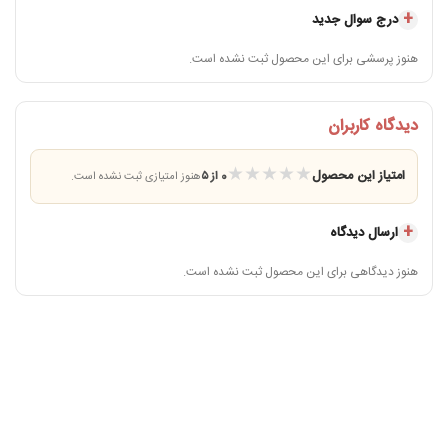
درج سوال جدید
خدمات پس از فروش
مهلت تست و 5 سال خدمات پس از فروش اویل‌تک
هنوز پرسشی برای این محصول ثبت نشده است.
شات‌زن آسیاب هوم 021 چگونه کار
دیدگاه کاربران
می‌کند؟
★
★
★
★
★
امتیاز این محصول
0 از ۵
هنوز امتیازی ثبت نشده است.
در مدل C21، پودر قهوه پس از آسیاب وارد محفظه دوزر می‌شود. کاربر با حرکت‌دادن اهرم
شات‌زن، مقدار مشخصی از پودر را از دوزر داخل پرتافیلتر تخلیه می‌کند. این ساختار در
ارسال دیدگاه
آماده‌سازی چند اسپرسو پشت‌سرهم، سرعت کار را افزایش می‌دهد و نیاز به برداشتن پودر
با قاشق را کمتر می‌کند.
هنوز دیدگاهی برای این محصول ثبت نشده است.
مقدار هر شات باید پیش از شروع کار بررسی و در صورت امکان تنظیم شود. شات‌زن جای
ترازو را نمی‌گیرد؛ زیرا وزن واقعی خروجی ممکن است با نوع دانه، درجه آسیاب، پرشدن
محفظه و تعداد حرکت‌های اهرم تغییر کند. برای کنترل دقیق دستور اسپرسو، وزن قهوه
داخل پرتافیلتر را با ترازو بررسی کنید.
نکته مهم درباره تازگی قهوه داخل دوزر
برای حفظ عطر قهوه، فقط به‌اندازه مصرف نزدیک آسیاب کنید. باقی‌ماندن طولانی