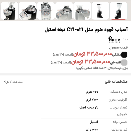
آسیاب قهوه هوم مدل C21-021 تیغه استیل
برند
قیمت محصول
۳۳٬۵۰۰٬۰۰۰ تومان
مشکی
(قیمت 1-3 عدد)
۳۳٬۵۰۰٬۰۰۰ تومان
نقره-ای
(قیمت 1-3 عدد)
برای قیمت بالای 3 عدد لطفا تماس بگیرید.
مشخصات فنی
<
مشاهده کامل
مدل دستگاه:
021 هوم
ظرفیت مخزن:
750 گرم
تعداد درجات
19 درجه اصلی
خروجی:
جنس تیغه:
استیل
قدرت موتور:
300 وات